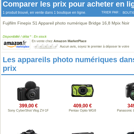
Comparer les prix pour acheter en li
1 produit trouvé, en vente dans 1 boutique en ligne.
TRIER PAR :
BOUTI
Fujifilm Finepix S1 Appareil photo numérique Bridge 16,8 Mpix Noir
Disponibilité / délai * : En stock
En vente chez
Amazon MarketPlace
Aucun avis, soyez le premier à déposer le votre
Les appareils photo numériques da
prix
399,00 €
409,00 €
34
Sony CyberShot Vlog ZV-1F
Pentax Optio WG8
Panasonic 