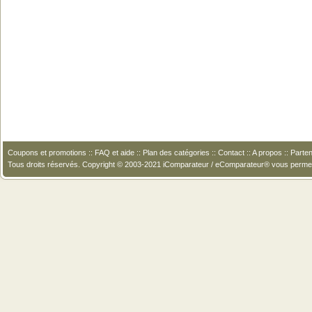
Coupons et promotions
::
FAQ et aide
::
Plan des catégories
::
Contact
::
A propos
::
Parten
Tous droits réservés. Copyright © 2003-2021 iComparateur / eComparateur® vous perme