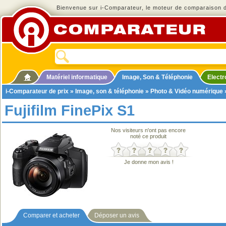
Bienvenue sur i-Comparateur, le moteur de comparaison de
Matériel informatique
Image, Son & Téléphonie
Elect
i-Comparateur de prix
»
Image, son & téléphonie
»
Photo & Vidéo numérique
Fujifilm FinePix S1
Nos visiteurs n'ont pas encore
noté ce produit
Je donne mon avis !
Comparer et acheter
Déposer un avis