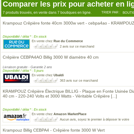
Comparer les prix pour acheter en li
7 produits trouvés, en vente dans 7 boutiques en ligne.
TRIER PAR :
BOUTI
Krampouz Crêpière fonte 40cm 3000w vert - cebpa4ao - KRAMPOU
Disponibilité / délai * : En stock
En vente chez
Rue du Commerce
2 avis sur ce marchand
Crêpière CEBPA4AO Billig 3000 W diamètre 40 cm
Livraison gratuite - Garantie 2 ans
Disponibilité / délai * : 5 jours
En vente chez
Ubaldi
363 avis sur ce marchand
KRAMPOUZ Crêpière Électrique BILLIG - Plaque en Fonte Usinée D
40 cm - 220-240 Volts et 3000 Watts - Véritable Crêpière
[...]
Disponibilité / délai * : En stock
En vente chez
Amazon MarketPlace
Aucun avis, soyez le premier à déposer le votre
Krampouz Billig CEBPA4 - Crêpière fonte 3000 W Vert