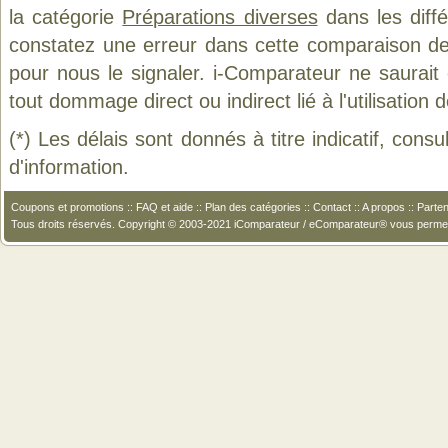
la catégorie
Préparations diverses
dans les diffé
constatez une erreur dans cette comparaison de
pour nous le signaler. i-Comparateur ne saurait
tout dommage direct ou indirect lié à l'utilisation 
(*) Les délais sont donnés à titre indicatif, cons
d'information.
Coupons et promotions
::
FAQ et aide
::
Plan des catégories
::
Contact
::
A propos
::
Parten
Tous droits réservés. Copyright © 2003-2021 iComparateur / eComparateur® vous perme