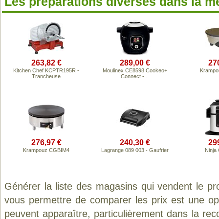
Les préparations diverses dans la 
263,82 €
289,00 €
27
Kitchen Chef KCPTR195R -
Moulinex CE8598 Cookeo+
Krampo
Trancheuse
Connect - ..
276,97 €
240,30 €
29
Krampouz CGBIM4
Lagrange 089 003 - Gaufrier
Ninja
Générer la liste des magasins qui vendent le pr
vous permettre de comparer les prix est une op
peuvent apparaître, particulièrement dans la re