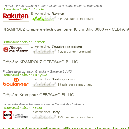
L'Achat - Vente garanti sur des millions de produits neufs ou d'occasion
Disponibilité / délai * : Voir site
En vente chez
Rakuten
244 avis sur ce marchand
KRAMPOUZ Crêpière électrique fonte 40 cm Billig 3000 w - CEBPA4
Disponibilité / délai * : En stock
En vente chez
J'équipe ma maison
4 avis sur ce marchand
Crêpière KRAMPOUZ CEBPA4AO BILLIG
Profitez de la Livraison Gratuite + Garantie 2 ANS
Disponibilité / délai * : 4 à 5 jours
En vente chez
Boulanger.com
29 avis sur ce marchand
Crêpière Krampouz CEBPA4AO BILLIG
La garantie d'un achat réussi avec le Contrat de Confiance
Disponibilité / délai * : 5 jours
En vente chez
Darty
159 avis sur ce marchand