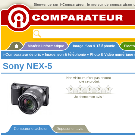
Bienvenue sur i-Comparateur, le moteur de comparaison de
Matériel informatique
Image, Son & Téléphonie
Elect
i-Comparateur de prix
»
Image, son & téléphonie
»
Photo & Vidéo numérique
Sony NEX-5
Nos visiteurs n'ont pas encore
noté ce produit
Je donne mon avis !
Comparer et acheter
Déposer un avis