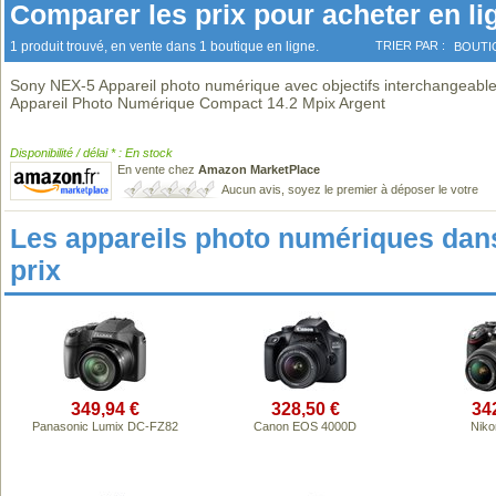
Comparer les prix pour acheter en li
1 produit trouvé, en vente dans 1 boutique en ligne.
TRIER PAR :
BOUTI
Sony NEX-5 Appareil photo numérique avec objectifs interchangeabl
Appareil Photo Numérique Compact 14.2 Mpix Argent
Disponibilité / délai * : En stock
En vente chez
Amazon MarketPlace
Aucun avis, soyez le premier à déposer le votre
Les appareils photo numériques da
prix
349,94 €
328,50 €
34
Panasonic Lumix DC-FZ82
Canon EOS 4000D
Niko