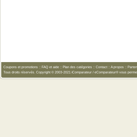
Coupons et promotions
::
FAQ et aide
::
Plan des catégories
::
Contact
::
A propos
::
Parten
Tous droits réservés. Copyright © 2003-2021 iComparateur / eComparateur® vous perme