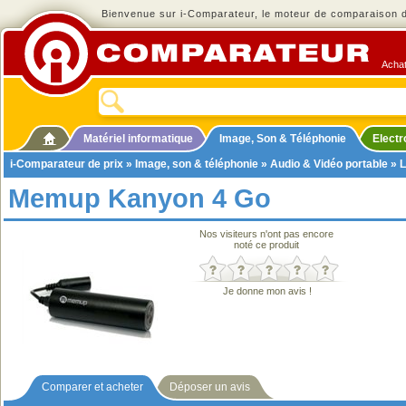
Bienvenue sur i-Comparateur, le moteur de comparaison de
Achat
Matériel informatique
Image, Son & Téléphonie
Elect
i-Comparateur de prix
»
Image, son & téléphonie
»
Audio & Vidéo portable
»
L
Memup Kanyon 4 Go
Nos visiteurs n'ont pas encore
noté ce produit
Je donne mon avis !
Comparer et acheter
Déposer un avis