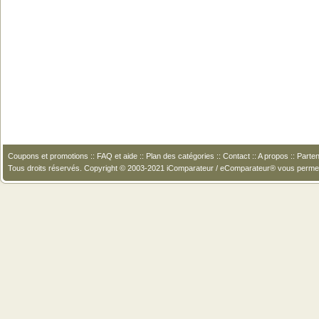
Coupons et promotions
::
FAQ et aide
::
Plan des catégories
::
Contact
::
A propos
::
Parten
Tous droits réservés. Copyright © 2003-2021 iComparateur / eComparateur® vous perme