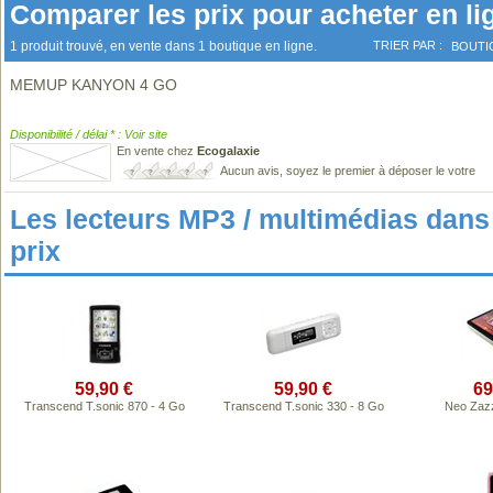
Comparer les prix pour acheter en li
1 produit trouvé, en vente dans 1 boutique en ligne.
TRIER PAR :
BOUTI
MEMUP KANYON 4 GO
Disponibilité / délai * : Voir site
En vente chez
Ecogalaxie
Aucun avis, soyez le premier à déposer le votre
Les lecteurs MP3 / multimédias da
prix
59,90 €
59,90 €
69
Transcend T.sonic 870 - 4 Go
Transcend T.sonic 330 - 8 Go
Neo Zaz