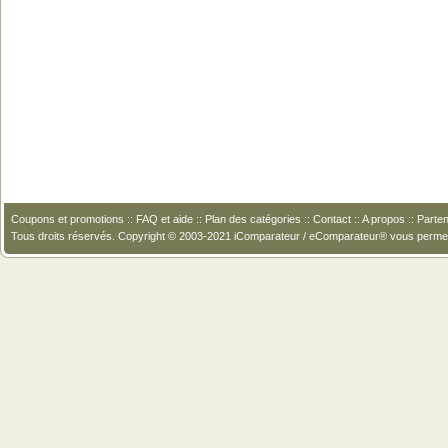
Coupons et promotions
::
FAQ et aide
::
Plan des catégories
::
Contact
::
A propos
::
Parten
Tous droits réservés. Copyright © 2003-2021 iComparateur / eComparateur® vous perme