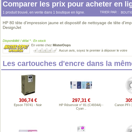
Comparer les prix pour acheter en li
1 produit trouvé, en vente dans 1 boutique en ligne.
TRIER PAR :
BOUTI
HP 80 tête d'impression jaune et dispositif de nettoyage de tête d'im
DesignJet
Disponibilité / délai * : En stock
En vente chez
MisterOops
Aucun avis, soyez le premier à déposer le votre
Les cartouches d'encre dans la mê
306,74 €
297,31 €
30
Epson T9741 - Noir
HP Réservoir n° 81 (C4934A) -
Canon PFI-
Cyan ..