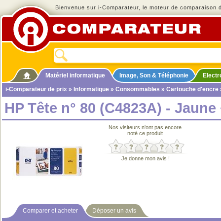
Bienvenue sur i-Comparateur, le moteur de comparaison de
Matériel informatique
Image, Son & Téléphonie
Elect
i-Comparateur de prix
»
Informatique
»
Consommables
»
Cartouche d'encre
HP Tête n° 80 (C4823A) - Jaune 
Nos visiteurs n'ont pas encore
noté ce produit
Je donne mon avis !
Comparer et acheter
Déposer un avis