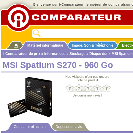
Bienvenue sur i-Comparateur, le moteur de comparaison de
Matériel informatique
Image, Son & Téléphonie
Elect
i-Comparateur de prix
»
Informatique
»
Stockage
»
Disque dur
» MSI Spatium
MSI Spatium S270 - 960 Go
Nos visiteurs n'ont pas encore
noté ce produit
Je donne mon avis !
Comparer et acheter
Déposer un avis