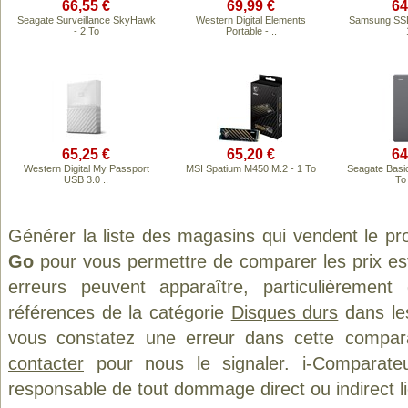
66,55 €
69,99 €
64
Seagate Surveillance SkyHawk
Western Digital Elements
Samsung SSD
- 2 To
Portable - ..
65,25 €
65,20 €
64
Western Digital My Passport
MSI Spatium M450 M.2 - 1 To
Seagate Basic
USB 3.0 ..
To
Générer la liste des magasins qui vendent le pr
Go
pour vous permettre de comparer les prix es
erreurs peuvent apparaître, particulièremen
références de la catégorie
Disques durs
dans les
vous constatez une erreur dans cette compar
contacter
pour nous le signaler. i-Comparate
responsable de tout dommage direct ou indirect lié 