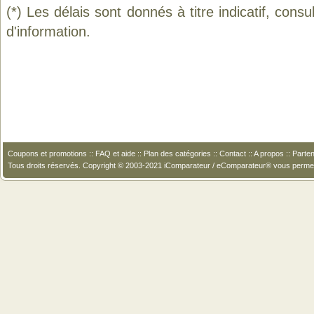
(*) Les délais sont donnés à titre indicatif, cons
d'information.
Coupons et promotions
::
FAQ et aide
::
Plan des catégories
::
Contact
::
A propos
::
Parten
Tous droits réservés. Copyright © 2003-2021 iComparateur / eComparateur® vous perme