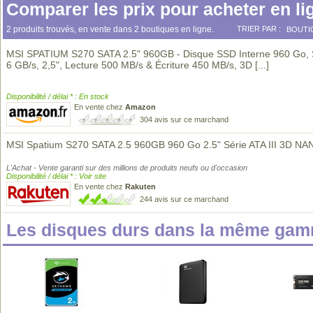
Comparer les prix pour acheter en li
2 produits trouvés, en vente dans 2 boutiques en ligne.
TRIER PAR :
BOUTI
MSI SPATIUM S270 SATA 2.5" 960GB - Disque SSD Interne 960 Go, S
6 GB/s, 2,5", Lecture 500 MB/s & Écriture 450 MB/s, 3D
[...]
Disponibilité / délai * : En stock
En vente chez
Amazon
304 avis sur ce marchand
MSI Spatium S270 SATA 2.5 960GB 960 Go 2.5" Série ATA III 3D NA
L'Achat - Vente garanti sur des millions de produits neufs ou d'occasion
Disponibilité / délai * : Voir site
En vente chez
Rakuten
244 avis sur ce marchand
Les disques durs dans la même gam