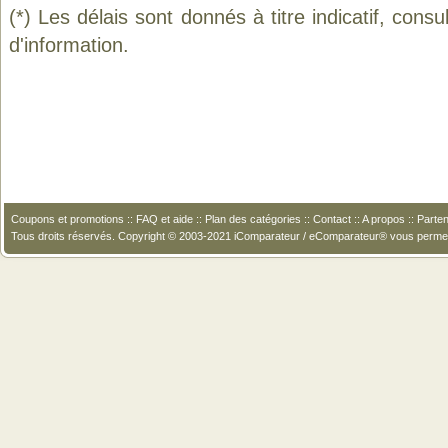
(*) Les délais sont donnés à titre indicatif, cons
d'information.
Coupons et promotions
::
FAQ et aide
::
Plan des catégories
::
Contact
::
A propos
::
Parten
Tous droits réservés. Copyright © 2003-2021 iComparateur / eComparateur® vous perme