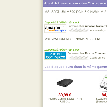
4 produits trouvés, en vente dans 2 boutiques en
MSI SPATIUM M390 PCIe 3.0 NVMe M.2
Disponibilité / délai * : En stock
En vente chez
Amazon MarketPl
Aucun avis, so
Msi SPATIUM M390 NVMe M.2 - 1To
Disponibilité / délai * : En stock
En vente chez
Rue du Commerc
2 avis sur ce
Les disques durs dans la même gamme
89,99 €
84
Toshiba Canvio Basics - 4 To
Seagate 
USB 3...
(Barracud