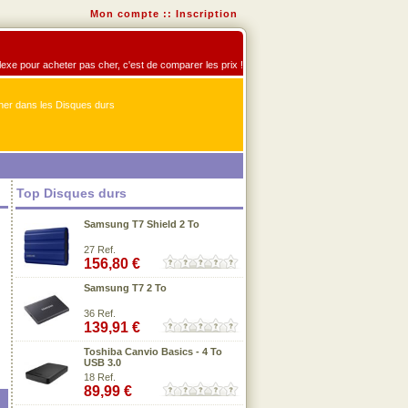
Mon compte
::
Inscription
flexe pour acheter pas cher, c'est de comparer les prix !
er dans les Disques durs
Top Disques durs
Samsung T7 Shield 2 To
27 Ref.
156,80 €
Samsung T7 2 To
36 Ref.
139,91 €
Toshiba Canvio Basics - 4 To
USB 3.0
18 Ref.
89,99 €