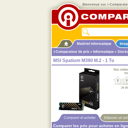
Bienvenue sur i-Comparateu
Matériel informatique
Imag
i-Comparateur de prix
»
Informatique
»
Stock
MSI Spatium M390 M.2 - 1 To
Nos visite
no
Je d
Comparer et acheter
Déposer un avi
Comparer les prix pour acheter en lig