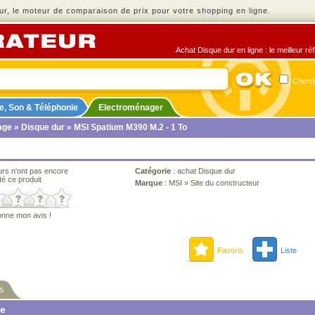
r, le moteur de comparaison de prix pour votre shopping en ligne.
Achat Disque dur en ligne : le meilleur ré
Cherch
e, Son & Téléphonie
Electroménager
age
»
Disque dur
» MSI Spatium M390 M.2 - 1 To
urs n'ont pas encore
Catégorie
:
achat Disque dur
té ce produit
Marque
:
MSI
»
Site du constructeur
onne mon avis !
Favoris
Liste
s
ne