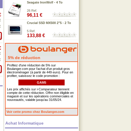
Seagate IronWolf - 4 To
26 Ref.
€
96,11 €
€
Crucial SSD MX500 2"5 - 2 To
€
5 Ref.
133,88 €
€
€
5% de réduction
€
Profitez d'une réduction de 5% sur
Boulanger.com pour l'achat d'un produit gros
électroménager (à partir de 449 euro). Pour en
profiter, saisissez le code promotion :
GAM5
Les prix affichés sur i-Comparateur tiennent
compte de cette réduction. Offre non éligible en
magasin et sur les opérations commerciales et
nouveautés, valable jusqu'au 31/05/24.
Voir cette promo chez Boulanger.com
Achat Informatique