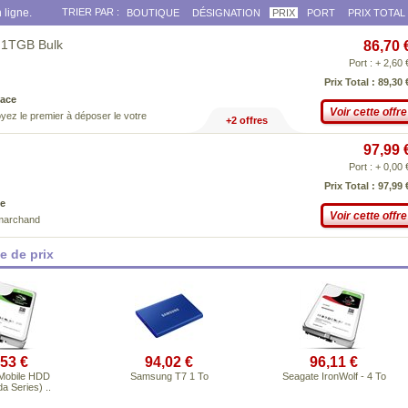
 ligne.
TRIER PAR :
BOUTIQUE
DÉSIGNATION
PRIX
PORT
PRIX TOTAL
 1TGB Bulk
86,70 
Port : + 2,60 
Prix Total : 89,30 
ace
Voir cette offre
yez le premier à déposer le votre
+2 offres
97,99 
Port : + 0,00 
Prix Total : 97,99 
e
Voir cette offre
 marchand
 de prix
,53 €
94,02 €
96,11 €
Mobile HDD
Samsung T7 1 To
Seagate IronWolf - 4 To
a Series) ..