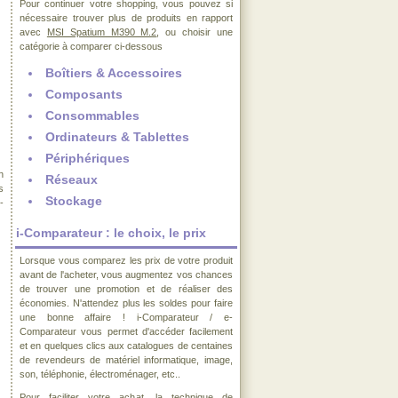
Pour continuer votre shopping, vous pouvez si
nécessaire trouver plus de produits en rapport
avec
MSI Spatium M390 M.2
, ou choisir une
catégorie à comparer ci-dessous
Boîtiers & Accessoires
Composants
Consommables
Ordinateurs & Tablettes
Périphériques
n
Réseaux
s
Stockage
-
i-Comparateur : le choix, le prix
Lorsque vous comparez les prix de votre produit
avant de l'acheter, vous augmentez vos chances
de trouver une promotion et de réaliser des
économies. N'attendez plus les soldes pour faire
une bonne affaire ! i-Comparateur / e-
Comparateur vous permet d'accéder facilement
et en quelques clics aux catalogues de centaines
de revendeurs de matériel informatique, image,
son, téléphonie, électroménager, etc..
Pour faciliter votre achat, la technique de