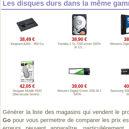
Les disques durs dans la même gam
38,49 €
38,90 €
38
Kingston A400 - 480 Go
Toshiba 1 To 7200 tr/min SATA-
Western Digit
III 3.5 ..
42,05 €
39,00 €
40
Seagate Mobile HDD
Western Digital Green SSD M.2
Samsung SSD
(Barracuda Series) ..
SATA - ..
5
Générer la liste des magasins qui vendent le pr
Go
pour vous permettre de comparer les prix es
erreurs peuvent apparaître, particulièremen