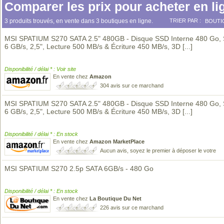
Comparer les prix pour acheter en li
3 produits trouvés, en vente dans 3 boutiques en ligne.
TRIER PAR :
BOUTI
MSI SPATIUM S270 SATA 2.5" 480GB - Disque SSD Interne 480 Go, S
6 GB/s, 2,5", Lecture 500 MB/s & Écriture 450 MB/s, 3D
[...]
Disponibilité / délai * : Voir site
En vente chez
Amazon
304 avis sur ce marchand
MSI SPATIUM S270 SATA 2.5" 480GB - Disque SSD Interne 480 Go, S
6 GB/s, 2,5", Lecture 500 MB/s & Écriture 450 MB/s, 3D
[...]
Disponibilité / délai * : En stock
En vente chez
Amazon MarketPlace
Aucun avis, soyez le premier à déposer le votre
MSI SPATIUM S270 2.5p SATA 6GB/s - 480 Go
Disponibilité / délai * : En stock
En vente chez
La Boutique Du Net
226 avis sur ce marchand