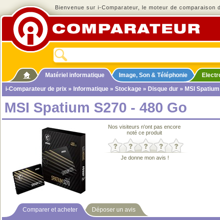
Bienvenue sur i-Comparateur, le moteur de comparaison de
Matériel informatique
Image, Son & Téléphonie
Elect
i-Comparateur de prix
»
Informatique
»
Stockage
»
Disque dur
» MSI Spatium
MSI Spatium S270 - 480 Go
Nos visiteurs n'ont pas encore
noté ce produit
Je donne mon avis !
Comparer et acheter
Déposer un avis