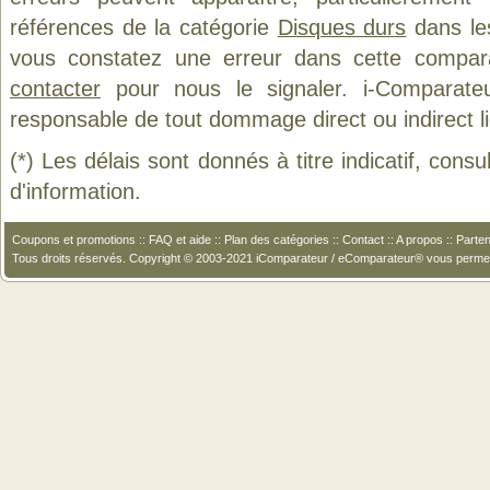
références de la catégorie
Disques durs
dans les
vous constatez une erreur dans cette compar
contacter
pour nous le signaler. i-Comparate
responsable de tout dommage direct ou indirect lié 
(*) Les délais sont donnés à titre indicatif, cons
d'information.
Coupons et promotions
::
FAQ et aide
::
Plan des catégories
::
Contact
::
A propos
::
Parten
Tous droits réservés. Copyright © 2003-2021 iComparateur / eComparateur® vous perme