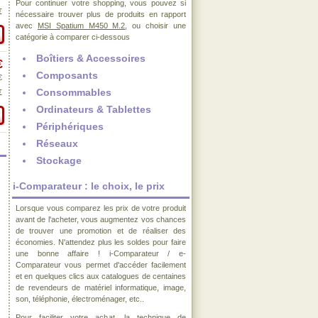
Pour continuer votre shopping, vous pouvez si
€
nécessaire trouver plus de produits en rapport
avec
MSI Spatium M450 M.2
, ou choisir une
catégorie à comparer ci-dessous
Boîtiers & Accessoires
€
Composants
€
Consommables
€
Ordinateurs & Tablettes
Périphériques
Réseaux
Stockage
i-Comparateur : le choix, le prix
Lorsque vous comparez les prix de votre produit
avant de l'acheter, vous augmentez vos chances
de trouver une promotion et de réaliser des
économies. N'attendez plus les soldes pour faire
une bonne affaire ! i-Comparateur / e-
Comparateur vous permet d'accéder facilement
et en quelques clics aux catalogues de centaines
de revendeurs de matériel informatique, image,
son, téléphonie, électroménager, etc..
Pour faciliter votre achat, la technique de