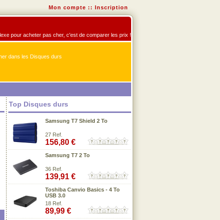
Mon compte
::
Inscription
flexe pour acheter pas cher, c'est de comparer les prix !
er dans les Disques durs
Top Disques durs
Samsung T7 Shield 2 To
27 Ref.
156,80 €
Samsung T7 2 To
36 Ref.
139,91 €
Toshiba Canvio Basics - 4 To
USB 3.0
18 Ref.
89,99 €