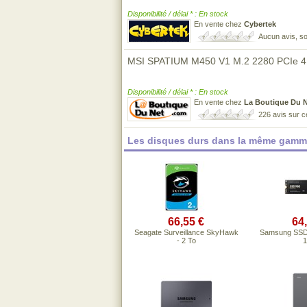
Disponibilité / délai * : En stock
En vente chez
Cybertek
Aucun avis, so
MSI SPATIUM M450 V1 M.2 2280 PCIe 4.
Disponibilité / délai * : En stock
En vente chez
La Boutique Du 
226 avis sur 
Les disques durs dans la même gamme
66,55 €
64
Seagate Surveillance SkyHawk
Samsung SSD 
- 2 To
1