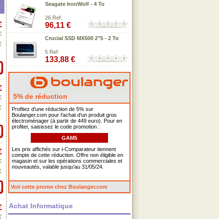
Seagate IronWolf - 4 To
26 Ref.
€
96,11 €
€
Crucial SSD MX500 2"5 - 2 To
€
5 Ref.
133,88 €
€
5% de réduction
€
€
Profitez d'une réduction de 5% sur
Boulanger.com pour l'achat d'un produit gros
électroménager (à partir de 449 euro). Pour en
profiter, saisissez le code promotion :
GAM5
Les prix affichés sur i-Comparateur tiennent
€
compte de cette réduction. Offre non éligible en
€
magasin et sur les opérations commerciales et
nouveautés, valable jusqu'au 31/05/24.
€
Voir cette promo chez Boulanger.com
Achat Informatique
€
€