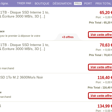
 ligne.
TRIER PAR :
BOUTIQUE
DÉSIGNATION
PRIX
PORT
PRIX TOTAL
B - Disque SSD Interne 1 to,
65,20 
& Écriture 3000 MB/s, 3D
[...]
Port : + 0,00 
Prix Total : 65,20 
ace
Voir cette offre
yez le premier à déposer le votre
+3 offres
B - Disque SSD Interne 1 to,
70,63 
& Écriture 3000 MB/s, 3D
[...]
Port : + 0,00 
Prix Total : 70,63 
Voir cette offre
ce marchand
SSD 1To M.2 3600Mo/s Noir
116,40 
Port : + 0,00 
Prix Total : 116,40 
e
Voir cette offre
 marchand
1
134,99 
Port : + 0,00 