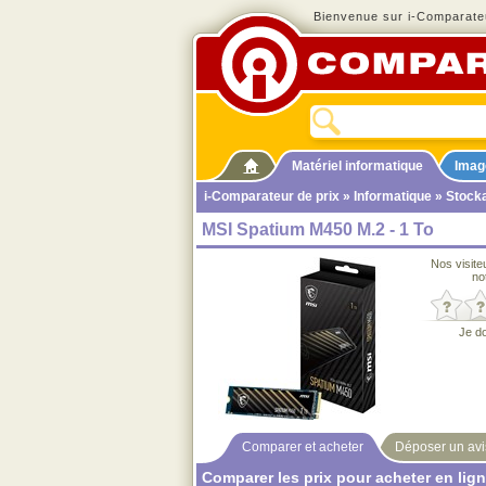
Bienvenue sur i-Comparateu
Matériel informatique
Imag
i-Comparateur de prix
»
Informatique
»
Stock
MSI Spatium M450 M.2 - 1 To
Nos visite
no
Je d
Comparer et acheter
Déposer un avi
Comparer les prix pour acheter en lig