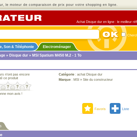
r, le moteur de comparaison de prix pour votre shopping en ligne.
Achat Disque dur en ligne : le meilleur ré
Cherch
e, Son & Téléphonie
Electroménager
age
»
Disque dur
» MSI Spatium M450 M.2 - 1 To
urs n'ont pas encore
Catégorie
:
achat Disque dur
té ce produit
Marque
:
MSI
»
Site du constructeur
onne mon avis !
Favoris
Liste
s
ne