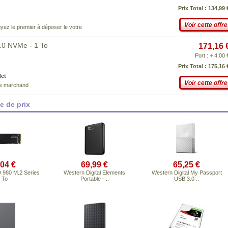
Prix Total : 134,99 
Voir cette offre
yez le premier à déposer le votre
0 NVMe - 1 To
171,16 
Port : + 4,00 
Prix Total : 175,16 
Net
Voir cette offre
ce marchand
 de prix
,04 €
69,99 €
65,25 €
980 M.2 Series
Western Digital Elements
Western Digital My Passport
 To
Portable - ..
USB 3.0 ..