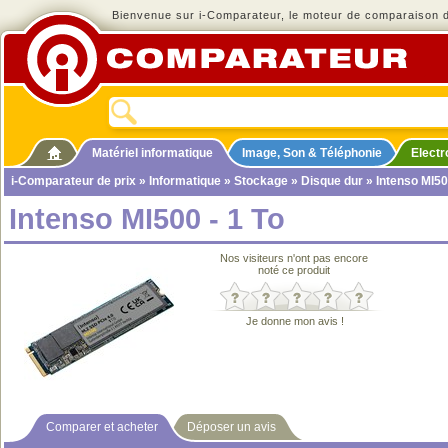
Bienvenue sur i-Comparateur, le moteur de comparaison de
Matériel informatique
Image, Son & Téléphonie
Elect
i-Comparateur de prix
»
Informatique
»
Stockage
»
Disque dur
» Intenso MI50
Intenso MI500 - 1 To
Nos visiteurs n'ont pas encore
noté ce produit
Je donne mon avis !
Comparer et acheter
Déposer un avis