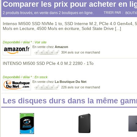
Comparer les prix pour acheter en li
2 produits trouvés, en vente dans 2 boutiques en ligne.
TRIER PAR :
BOUTI
Intenso MI500 SSD NVMe 1 to, SSD Interne M.2, PCIe 4.0 Gen4x4, 
Mo/s en Lecture, 4500 Mo/s en écriture, Solid State Drive
[...]
Disponibilité / délai * : Voir site
En vente chez
Amazon
304 avis sur ce marchand
INTENSO MI500 SSD PCIe 4.0 M.2 2280 - 1To
Disponibilité / délai * : En stock
En vente chez
La Boutique Du Net
226 avis sur ce marchand
Les disques durs dans la même gam