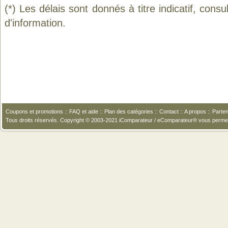
(*) Les délais sont donnés à titre indicatif, cons
d'information.
Coupons et promotions
::
FAQ et aide
::
Plan des catégories
::
Contact
::
A propos
::
Parten
Tous droits réservés. Copyright © 2003-2021 iComparateur / eComparateur® vous perme