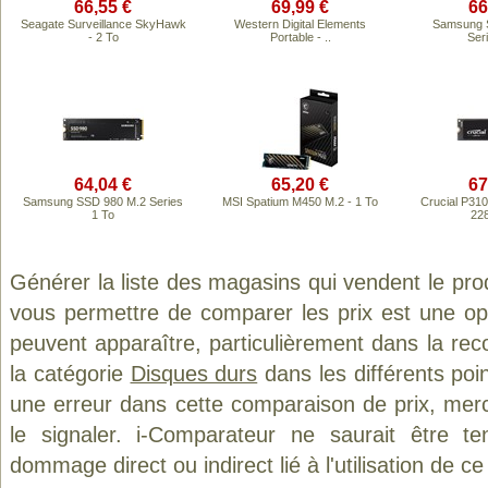
66,55 €
69,99 €
66
Seagate Surveillance SkyHawk
Western Digital Elements
Samsung 
- 2 To
Portable - ..
Ser
64,04 €
65,20 €
67
Samsung SSD 980 M.2 Series
MSI Spatium M450 M.2 - 1 To
Crucial P3
1 To
228
Générer la liste des magasins qui vendent le pro
vous permettre de comparer les prix est une op
peuvent apparaître, particulièrement dans la re
la catégorie
Disques durs
dans les différents poi
une erreur dans cette comparaison de prix, mer
le signaler. i-Comparateur ne saurait être t
dommage direct ou indirect lié à l'utilisation de ce