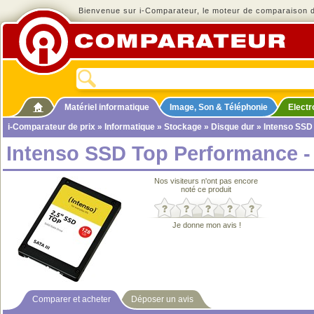
Bienvenue sur i-Comparateur, le moteur de comparaison de
Matériel informatique
Image, Son & Téléphonie
Elect
i-Comparateur de prix
»
Informatique
»
Stockage
»
Disque dur
» Intenso SSD
Intenso SSD Top Performance -
Nos visiteurs n'ont pas encore
noté ce produit
Je donne mon avis !
Comparer et acheter
Déposer un avis