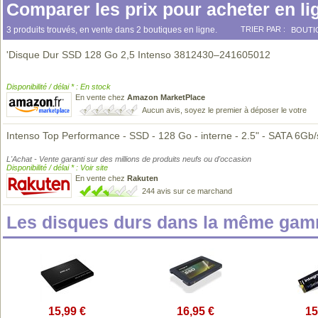
Comparer les prix pour acheter en li
3 produits trouvés, en vente dans 2 boutiques en ligne.
TRIER PAR :
BOUTI
'Disque Dur SSD 128 Go 2,5 Intenso 3812430–241605012
Disponibilité / délai * : En stock
En vente chez
Amazon MarketPlace
Aucun avis, soyez le premier à déposer le votre
Intenso Top Performance - SSD - 128 Go - interne - 2.5" - SATA 6Gb/
L'Achat - Vente garanti sur des millions de produits neufs ou d'occasion
Disponibilité / délai * : Voir site
En vente chez
Rakuten
244 avis sur ce marchand
Les disques durs dans la même gam
15,99 €
16,95 €
15