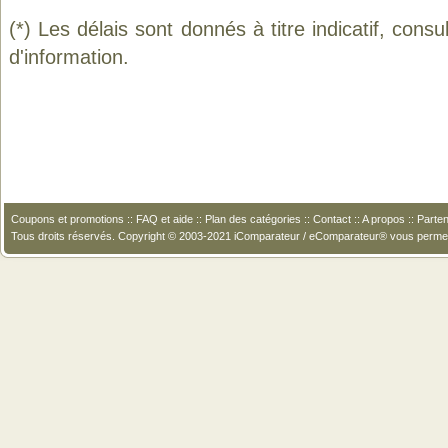
(*) Les délais sont donnés à titre indicatif, cons
d'information.
Coupons et promotions
::
FAQ et aide
::
Plan des catégories
::
Contact
::
A propos
::
Parten
Tous droits réservés. Copyright © 2003-2021 iComparateur / eComparateur® vous perme