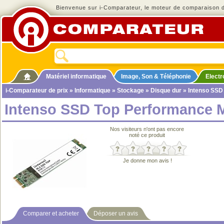
Bienvenue sur i-Comparateur, le moteur de comparaison de
Matériel informatique
Image, Son & Téléphonie
Elect
i-Comparateur de prix
»
Informatique
»
Stockage
»
Disque dur
» Intenso SSD
Intenso SSD Top Performance M
Nos visiteurs n'ont pas encore
noté ce produit
Je donne mon avis !
Comparer et acheter
Déposer un avis