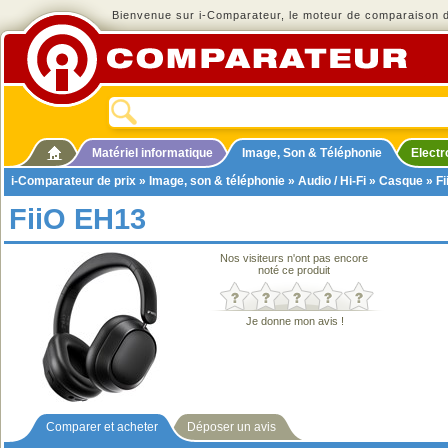
Bienvenue sur i-Comparateur, le moteur de comparaison de
Matériel informatique
Image, Son & Téléphonie
Elect
i-Comparateur de prix
»
Image, son & téléphonie
»
Audio / Hi-Fi
»
Casque
» F
FiiO EH13
Nos visiteurs n'ont pas encore
noté ce produit
Je donne mon avis !
Comparer et acheter
Déposer un avis