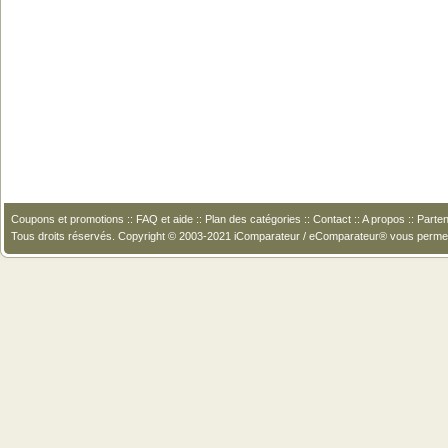
Coupons et promotions
::
FAQ et aide
::
Plan des catégories
::
Contact
::
A propos
::
Parten
Tous droits réservés. Copyright © 2003-2021 iComparateur / eComparateur® vous perme