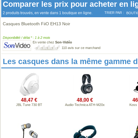
Comparer les prix pour acheter en li
2 produits trouvés, en vente dans 1 boutique en ligne.
TRIER PAR :
BOUTI
Casques Bluetooth FiiO EH13 Noir
Disponibilité / délai * : 1 à 2 mois
En vente chez
Son-Vidéo
110 avis sur ce marchand
Les casques dans la même gamme de
48,47 €
48,00 €
46
JBL Tune 730 BT
Audio-Technica ATH-M20x
Koss 