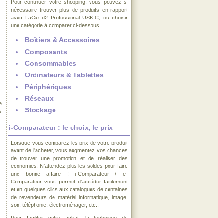
Pour continuer votre shopping, vous pouvez si
nécessaire trouver plus de produits en rapport
avec
LaCie d2 Professional USB-C
, ou choisir
une catégorie à comparer ci-dessous
Boîtiers & Accessoires
Composants
Consommables
Ordinateurs & Tablettes
Périphériques
Réseaux
e
Stockage
s
-
i-Comparateur : le choix, le prix
Lorsque vous comparez les prix de votre produit
avant de l'acheter, vous augmentez vos chances
de trouver une promotion et de réaliser des
économies. N'attendez plus les soldes pour faire
une bonne affaire ! i-Comparateur / e-
Comparateur vous permet d'accéder facilement
et en quelques clics aux catalogues de centaines
de revendeurs de matériel informatique, image,
son, téléphonie, électroménager, etc..
Pour faciliter votre achat, la technique de