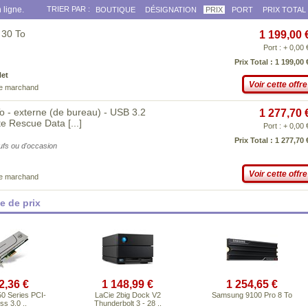
 ligne.
TRIER PAR :
BOUTIQUE
DÉSIGNATION
PRIX
PORT
PRIX TOTAL
 30 To
1 199,00 
Port : + 0,00 
Prix Total : 1 199,00 
Net
Voir cette offre
ce marchand
To - externe (de bureau) - USB 3.2
1 277,70 
te Rescue Data
[...]
Port : + 0,00 
Prix Total : 1 277,70 
eufs ou d'occasion
Voir cette offre
ce marchand
 de prix
2,36 €
1 148,99 €
1 254,65 €
50 Series PCI-
LaCie 2big Dock V2
Samsung 9100 Pro 8 To
s 3.0 ..
Thunderbolt 3 - 28 ..