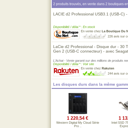
2 produits trouvés, en vente dans 2 boutiques en
LACIE d2 Professional USB3.1 (USB-C) -
Disponibilité / délai * : En stock
En vente chez
La Boutique Du 
226 avis sur 
LaCie d2 Professional - Disque dur - 30 
Gen 2 (USB-C connecteur) - avec Seaga
L'Achat - Vente garanti sur des millions de produits n
Disponibilité / délai * : Voir site
En vente chez
Rakuten
244 avis sur 
Les disques durs dans la même gamme
1 220,54 €
1 13
Western Digital My Cloud Série
Intel SSD 7
Pro ..
Expres