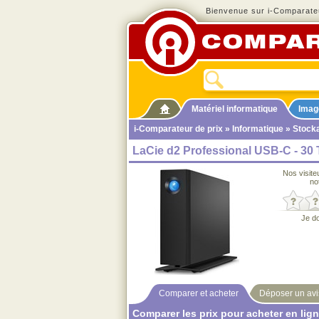
Bienvenue sur i-Comparateu
Matériel informatique
Imag
i-Comparateur de prix
»
Informatique
»
Stock
LaCie d2 Professional USB-C - 30 
Nos visite
no
Je d
Comparer et acheter
Déposer un avi
Comparer les prix pour acheter en lig