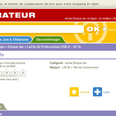
r, le moteur de comparaison de prix pour votre shopping en ligne.
Achat Disque dur en ligne : le meilleur ré
Cherch
e, Son & Téléphonie
Electroménager
age
»
Disque dur
» LaCie d2 Professional USB-C - 30 To
To
urs n'ont pas encore
Catégorie
:
achat Disque dur
té ce produit
Marque
:
LACIE
»
Site du constructeur
onne mon avis !
Favoris
Liste
s
ne