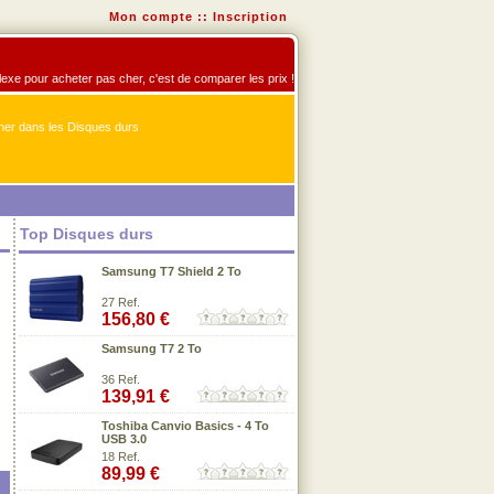
Mon compte
::
Inscription
flexe pour acheter pas cher, c'est de comparer les prix !
er dans les Disques durs
Top Disques durs
Samsung T7 Shield 2 To
27 Ref.
156,80 €
Samsung T7 2 To
36 Ref.
139,91 €
Toshiba Canvio Basics - 4 To
USB 3.0
18 Ref.
89,99 €