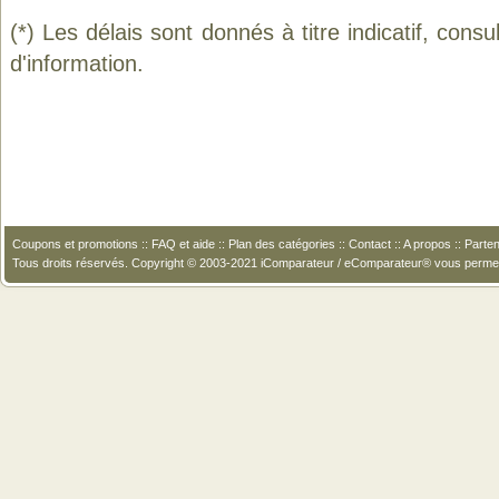
(*) Les délais sont donnés à titre indicatif, cons
d'information.
Coupons et promotions
::
FAQ et aide
::
Plan des catégories
::
Contact
::
A propos
::
Parten
Tous droits réservés. Copyright © 2003-2021 iComparateur / eComparateur® vous perme