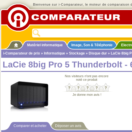
Bienvenue sur i-Comparateur, le moteur de comparaison de
Matériel informatique
Image, Son & Téléphonie
Elect
i-Comparateur de prix
»
Informatique
»
Stockage
»
Disque dur
» LaCie 8big P
LaCie 8big Pro 5 Thunderbolt - 
Nos visiteurs n'ont pas encore
noté ce produit
Je donne mon avis !
Comparer et acheter
Déposer un avis