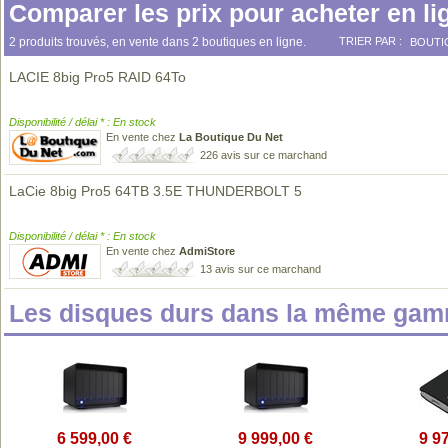
Comparer les prix pour acheter en li
2 produits trouvés, en vente dans 2 boutiques en ligne.
TRIER PAR :
BOUTI
LACIE 8big Pro5 RAID 64To
Disponibilité / délai * : En stock
En vente chez
La Boutique Du Net
226 avis sur ce marchand
LaCie 8big Pro5 64TB 3.5E THUNDERBOLT 5
Disponibilité / délai * : En stock
En vente chez
AdmiStore
13 avis sur ce marchand
Les disques durs dans la même gam
6 599,00 €
9 999,00 €
9 9