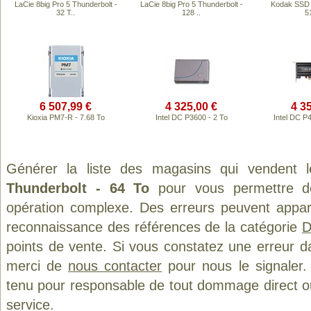
LaCie 8big Pro 5 Thunderbolt -
LaCie 8big Pro 5 Thunderbolt -
Kodak SSD 
32 T..
128 ..
5
6 507,99 €
4 325,00 €
4 3
Kioxia PM7-R - 7.68 To
Intel DC P3600 - 2 To
Intel DC P
Générer la liste des magasins qui vendent 
Thunderbolt - 64 To
pour vous permettre de
opération complexe. Des erreurs peuvent appara
reconnaissance des références de la catégorie
D
points de vente. Si vous constatez une erreur d
merci de
nous contacter
pour nous le signaler.
tenu pour responsable de tout dommage direct ou in
service.