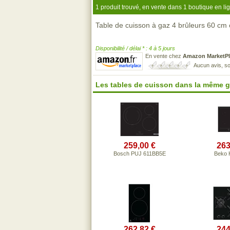
1 produit trouvé, en vente dans 1 boutique en li
Table de cuisson à gaz 4 brûleurs 60 cm
Disponibilité / délai * : 4 à 5 jours
En vente chez
Amazon MarketPl
Aucun avis, so
Les tables de cuisson dans la même 
259,00 €
263
Bosch PUJ 611BB5E
Beko 
262,82 €
244