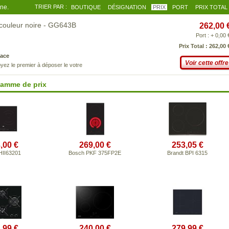
gne.
TRIER PAR :
BOUTIQUE
DÉSIGNATION
PRIX
PORT
PRIX TOTAL
 couleur noire - GG643B
262,00 
Port : + 0,00 
Prix Total : 262,00 
ace
Voir cette offre
yez le premier à déposer le votre
gamme de prix
,00 €
269,00 €
253,05 €
HII63201
Bosch PKF 375FP2E
Brandt BPI 6315
,99 €
240,00 €
279,99 €