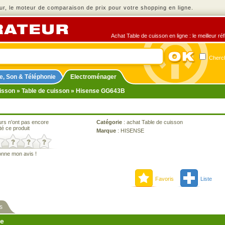
r, le moteur de comparaison de prix pour votre shopping en ligne.
Achat Table de cuisson en ligne : le meilleur ré
Cherch
e, Son & Téléphonie
Electroménager
isson
»
Table de cuisson
» Hisense GG643B
urs n'ont pas encore
Catégorie
:
achat Table de cuisson
té ce produit
Marque
:
HISENSE
onne mon avis !
Favoris
Liste
s
ne