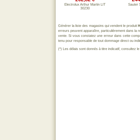
Electrolux Arthur Martin LIT
Sauter
30230
Générer la liste des magasins qui vendent le produit
H
erreurs peuvent apparaître, particulièrement dans la
vente. Si vous constatez une erreur dans cette comp
tenu pour responsable de tout dommage direct ou indirect
(*) Les délais sont donnés à titre indicatif, consultez 