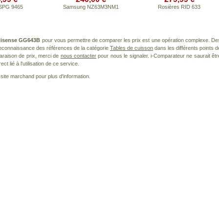
 SPG 9465
Samsung NZ63M3NM1
Rosières RID 633
isense GG643B
pour vous permettre de comparer les prix est une opération complexe. De
 reconnaissance des références de la catégorie
Tables de cuisson
dans les différents points d
araison de prix, merci de
nous contacter
pour nous le signaler. i-Comparateur ne saurait êtr
 lié à l'utilisation de ce service.
le site marchand pour plus d'information.