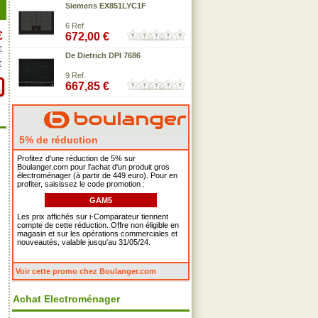
Siemens EX851LYC1F
6 Ref.
€
672,00 €
€
De Dietrich DPI 7686
€
9 Ref.
667,85 €
5% de réduction
Profitez d'une réduction de 5% sur
Boulanger.com pour l'achat d'un produit gros
électroménager (à partir de 449 euro). Pour en
profiter, saisissez le code promotion :
GAM5
Les prix affichés sur i-Comparateur tiennent
compte de cette réduction. Offre non éligible en
magasin et sur les opérations commerciales et
nouveautés, valable jusqu'au 31/05/24.
Voir cette promo chez Boulanger.com
Achat Electroménager