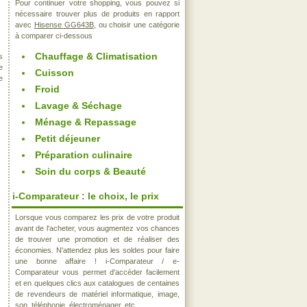
Pour continuer votre shopping, vous pouvez si
nécessaire trouver plus de produits en rapport
avec
Hisense GG643B
, ou choisir une catégorie
à comparer ci-dessous
Chauffage & Climatisation
s
e
Cuisson
e
Froid
Lavage & Séchage
Ménage & Repassage
Petit déjeuner
Préparation culinaire
Soin du corps & Beauté
i-Comparateur : le choix, le prix
Lorsque vous comparez les prix de votre produit
avant de l'acheter, vous augmentez vos chances
de trouver une promotion et de réaliser des
économies. N'attendez plus les soldes pour faire
une bonne affaire ! i-Comparateur / e-
Comparateur vous permet d'accéder facilement
et en quelques clics aux catalogues de centaines
de revendeurs de matériel informatique, image,
son, téléphonie, électroménager, etc..