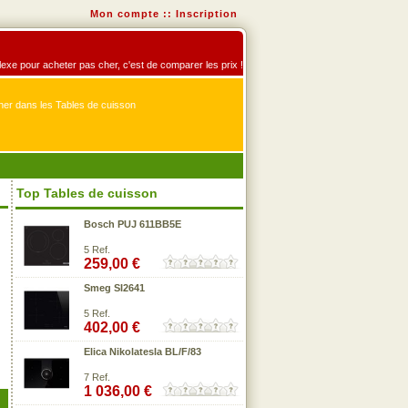
Mon compte
::
Inscription
flexe pour acheter pas cher, c'est de comparer les prix !
er dans les Tables de cuisson
Top Tables de cuisson
Bosch PUJ 611BB5E
5 Ref.
259,00 €
Smeg SI2641
5 Ref.
402,00 €
Elica Nikolatesla BL/F/83
7 Ref.
1 036,00 €