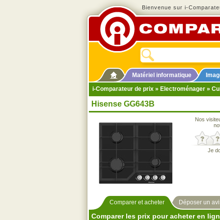
Bienvenue sur i-Comparateu
Matériel informatique
Imag
i-Comparateur de prix
»
Electroménager
»
Cu
Hisense GG643B
Nos visite
no
Je d
Comparer et acheter
Déposer un avi
Comparer les prix pour acheter en lig