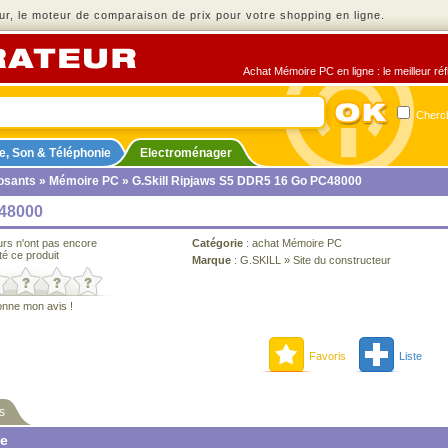
r, le moteur de comparaison de prix pour votre shopping en ligne.
Achat Mémoire PC en ligne : le meilleur ré
Cherch
e, Son & Téléphonie
Electroménager
sants
»
Mémoire PC
» G.Skill Ripjaws S5 DDR5 16 Go PC48000
C48000
urs n'ont pas encore
Catégorie
:
achat Mémoire PC
té ce produit
Marque
:
G.SKILL
»
Site du constructeur
onne mon avis !
Favoris
Liste
s
ne