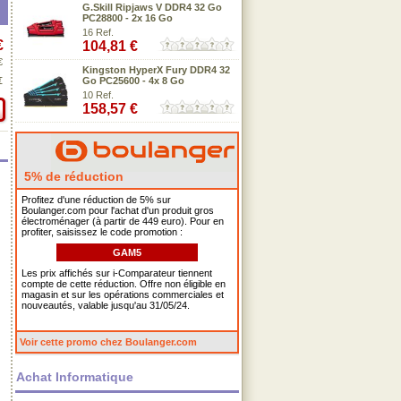
G.Skill Ripjaws V DDR4 32 Go
PC28800 - 2x 16 Go
16 Ref.
€
104,81 €
€
Kingston HyperX Fury DDR4 32
€
Go PC25600 - 4x 8 Go
10 Ref.
158,57 €
5% de réduction
Profitez d'une réduction de 5% sur
Boulanger.com pour l'achat d'un produit gros
électroménager (à partir de 449 euro). Pour en
profiter, saisissez le code promotion :
GAM5
Les prix affichés sur i-Comparateur tiennent
compte de cette réduction. Offre non éligible en
magasin et sur les opérations commerciales et
nouveautés, valable jusqu'au 31/05/24.
Voir cette promo chez Boulanger.com
Achat Informatique