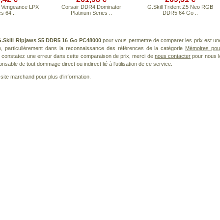
 Vengeance LPX
Corsair DDR4 Dominator
G.Skill Trident Z5 Neo RGB
s 64 ..
Platinum Series ..
DDR5 64 Go ..
.Skill Ripjaws S5 DDR5 16 Go PC48000
pour vous permettre de comparer les prix est un
, particulièrement dans la reconnaissance des références de la catégorie
Mémoires pou
us constatez une erreur dans cette comparaison de prix, merci de
nous contacter
pour nous l
nsable de tout dommage direct ou indirect lié à l'utilisation de ce service.
le site marchand pour plus d'information.