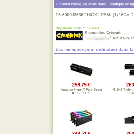
1 produit trouvé, en vente dans 1 boutique en li
F5-6000J3636F16GX1-RS5K (1x16Go D
Disponibilité / délai * : En stock
En vente chez
Cybertek
Aucun avis, so
Les mémoires pour ordinateur dans l
256,75 €
263
Kingston HyperX Fury Beast
G.Skill Tride
DDR5 32 Go ..
PC48
249,51 €
260