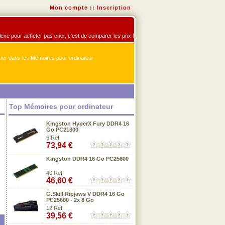
Mon compte
::
Inscription
flexe pour acheter pas cher, c'est de comparer les prix !
er dans les Mémoires pour ordinateur
Top Mémoires pour ordinateur
Kingston HyperX Fury DDR4 16
Go PC21300
6 Ref.
73,94 €
Kingston DDR4 16 Go PC25600
40 Ref.
46,60 €
G.Skill Ripjaws V DDR4 16 Go
PC25600 - 2x 8 Go
12 Ref.
39,56 €