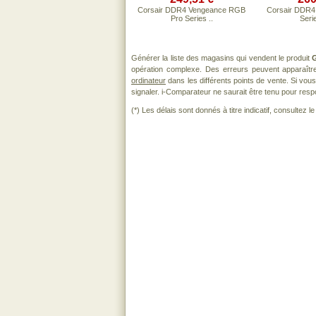
Corsair DDR4 Vengeance RGB
Corsair DDR4
Pro Series ..
Serie
Générer la liste des magasins qui vendent le produit
G
opération complexe. Des erreurs peuvent apparaître
ordinateur
dans les différents points de vente. Si vo
signaler. i-Comparateur ne saurait être tenu pour respo
(*) Les délais sont donnés à titre indicatif, consultez 