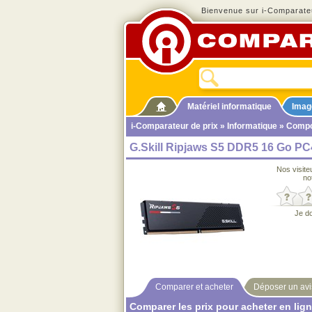
Bienvenue sur i-Comparateu
Matériel informatique
Imag
i-Comparateur de prix
»
Informatique
»
Compo
G.Skill Ripjaws S5 DDR5 16 Go P
Nos visite
no
Je d
Comparer et acheter
Déposer un avi
Comparer les prix pour acheter en lig