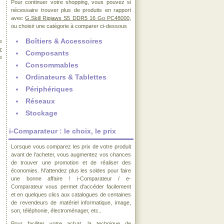
Pour continuer votre shopping, vous pouvez si
nécessaire trouver plus de produits en rapport
avec
G.Skill Ripjaws S5 DDR5 16 Go PC48000
,
ou choisir une catégorie à comparer ci-dessous
Boîtiers & Accessoires
e
r
Composants
e
Consommables
Ordinateurs & Tablettes
Périphériques
Réseaux
Stockage
i-Comparateur : le choix, le prix
Lorsque vous comparez les prix de votre produit
avant de l'acheter, vous augmentez vos chances
de trouver une promotion et de réaliser des
économies. N'attendez plus les soldes pour faire
une bonne affaire ! i-Comparateur / e-
Comparateur vous permet d'accéder facilement
et en quelques clics aux catalogues de centaines
de revendeurs de matériel informatique, image,
son, téléphonie, électroménager, etc..
Pour faciliter votre achat, la technique de