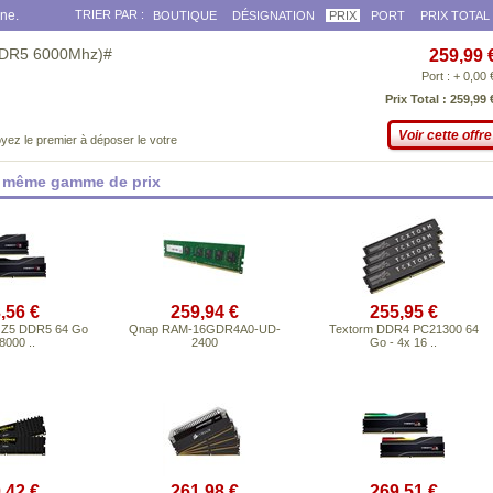
gne.
TRIER PAR :
BOUTIQUE
DÉSIGNATION
PRIX
PORT
PRIX TOTAL
DR5 6000Mhz)#
259,99 
Port : + 0,00 
Prix Total : 259,99 
Voir cette offre
yez le premier à déposer le votre
a même gamme de prix
,56 €
259,94 €
255,95 €
nt Z5 DDR5 64 Go
Qnap RAM-16GDR4A0-UD-
Textorm DDR4 PC21300 64
000 ..
2400
Go - 4x 16 ..
,42 €
261,98 €
269,51 €