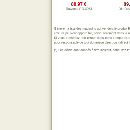
88,97 €
89
Rowenta RO 3953
Dirt De
Générer la liste des magasins qui vendent le produit
H
erreurs peuvent apparaître, particulièrement dans la
Si vous constatez une erreur dans cette comparaiso
pour responsable de tout dommage direct ou indirect lié 
(*) Les délais sont donnés à titre indicatif, consultez 