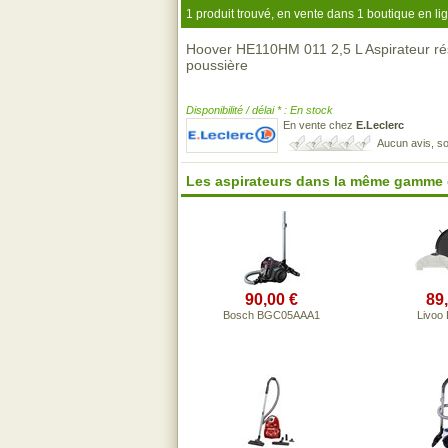
1 produit trouvé, en vente dans 1 boutique en li
Hoover HE110HM 011 2,5 L Aspirateur rés
poussière
Disponibilité / délai * : En stock
En vente chez
E.Leclerc
Aucun avis, so
Les aspirateurs dans la même gamme 
90,00 €
89
Bosch BGC05AAA1
Livoo