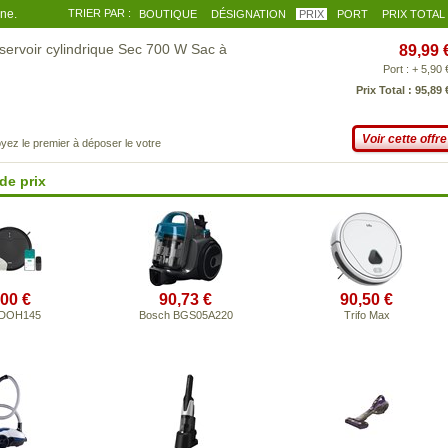
gne.
TRIER PAR :
BOUTIQUE
DÉSIGNATION
PRIX
PORT
PRIX TOTAL
ervoir cylindrique Sec 700 W Sac à
89,99 
Port : + 5,90 
Prix Total : 95,89 
Voir cette offre
yez le premier à déposer le votre
de prix
,00 €
90,73 €
90,50 €
 DOH145
Bosch BGS05A220
Trifo Max