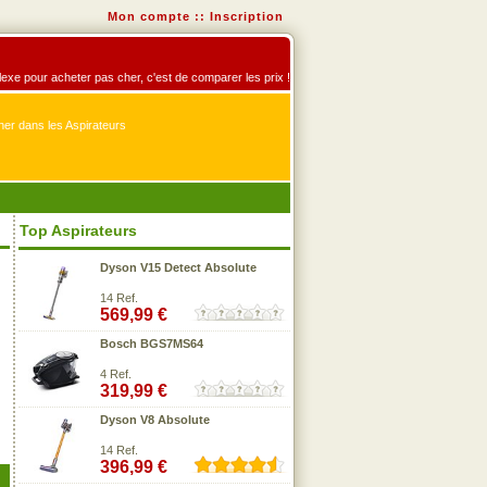
Mon compte
::
Inscription
éflexe pour acheter pas cher, c'est de comparer les prix !
er dans les Aspirateurs
Top Aspirateurs
Dyson V15 Detect Absolute
14 Ref.
569,99 €
Bosch BGS7MS64
4 Ref.
319,99 €
Dyson V8 Absolute
14 Ref.
396,99 €