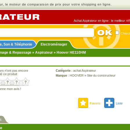
r, le moteur de comparaison de prix pour votre shopping en ligne.
Achat Aspirateur en ligne : le meilleur r
Cherch
e, Son & Téléphonie
Electroménager
nage & Repassage
»
Aspirateur
» Hoover HE110HM
urs n'ont pas encore
Catégorie
:
achat Aspirateur
té ce produit
Marque
:
HOOVER
»
Site du constructeur
onne mon avis !
Favoris
Liste
s
ne