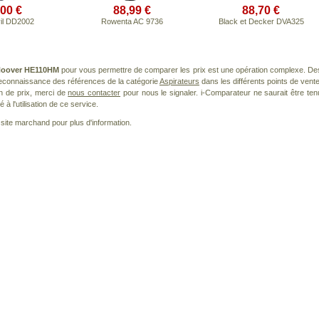
,00 €
88,99 €
88,70 €
vil DD2002
Rowenta AC 9736
Black et Decker DVA325
oover HE110HM
pour vous permettre de comparer les prix est une opération complexe. De
 reconnaissance des références de la catégorie
Aspirateurs
dans les différents points de vente
n de prix, merci de
nous contacter
pour nous le signaler. i-Comparateur ne saurait être ten
à l'utilisation de ce service.
le site marchand pour plus d'information.