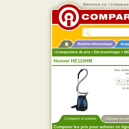
Bienvenue sur i-Comparateu
Matériel informatique
Imag
i-Comparateur de prix
»
Electroménager
»
Mé
Hoover HE110HM
Nos visite
no
Je d
Comparer et acheter
Déposer un avi
Comparer les prix pour acheter en lig