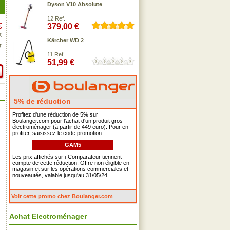
Dyson V10 Absolute
12 Ref.
€
379,00 €
€
Kärcher WD 2
€
11 Ref.
51,99 €
5% de réduction
Profitez d'une réduction de 5% sur
Boulanger.com pour l'achat d'un produit gros
électroménager (à partir de 449 euro). Pour en
profiter, saisissez le code promotion :
GAM5
Les prix affichés sur i-Comparateur tiennent
compte de cette réduction. Offre non éligible en
magasin et sur les opérations commerciales et
nouveautés, valable jusqu'au 31/05/24.
Voir cette promo chez Boulanger.com
Achat Electroménager