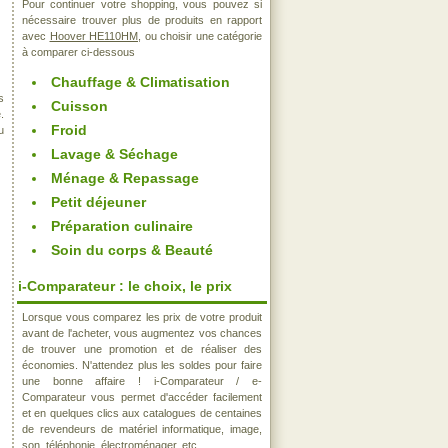
Pour continuer votre shopping, vous pouvez si
nécessaire trouver plus de produits en rapport
avec
Hoover HE110HM
, ou choisir une catégorie
à comparer ci-dessous
Chauffage & Climatisation
s
Cuisson
.
Froid
u
Lavage & Séchage
Ménage & Repassage
Petit déjeuner
Préparation culinaire
Soin du corps & Beauté
i-Comparateur : le choix, le prix
Lorsque vous comparez les prix de votre produit
avant de l'acheter, vous augmentez vos chances
de trouver une promotion et de réaliser des
économies. N'attendez plus les soldes pour faire
une bonne affaire ! i-Comparateur / e-
Comparateur vous permet d'accéder facilement
et en quelques clics aux catalogues de centaines
de revendeurs de matériel informatique, image,
son, téléphonie, électroménager, etc..