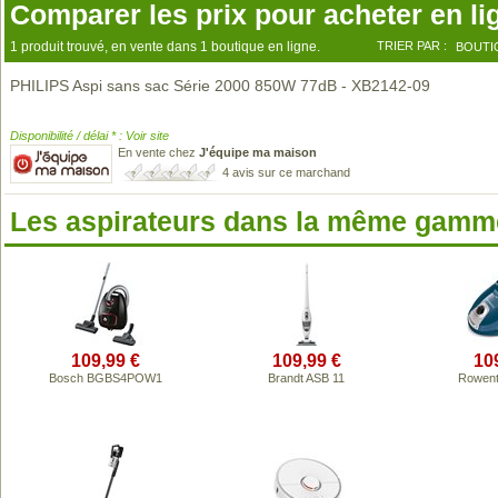
Comparer les prix pour acheter en li
1 produit trouvé, en vente dans 1 boutique en ligne.
TRIER PAR :
BOUTI
PHILIPS Aspi sans sac Série 2000 850W 77dB - XB2142-09
Disponibilité / délai * : Voir site
En vente chez
J'équipe ma maison
4 avis sur ce marchand
Les aspirateurs dans la même gamme
109,99 €
109,99 €
10
Bosch BGBS4POW1
Brandt ASB 11
Rowent