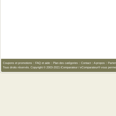
Coupons et promotions
::
FAQ et aide
::
Plan des catégories
::
Contact
::
A propos
::
Parten
Tous droits réservés. Copyright © 2003-2021 iComparateur / eComparateur® vous perme