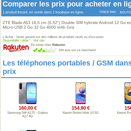
Comparer les prix pour acheter en li
1 produit trouvé, en vente dans 1 boutique en ligne.
TRIER PAR :
BOUTI
ZTE Blade A53 16,6 cm (6.52") Double SIM hybride Android 12 Go ed
Micro-USB 2 Go 32 Go 4000 mAh Gris
L'Achat - Vente garanti sur des millions de produits neufs ou d'occasion
Disponibilité / délai * : Voir site
En vente chez
Rakuten
244 avis sur ce marchand
Les téléphones portables / GSM da
prix
160,00 €
154,90 €
15
Samsung SM-A175 - Galaxy
Xiaomi Redmi Note 10 5G
Xiaomi P
A17 4G