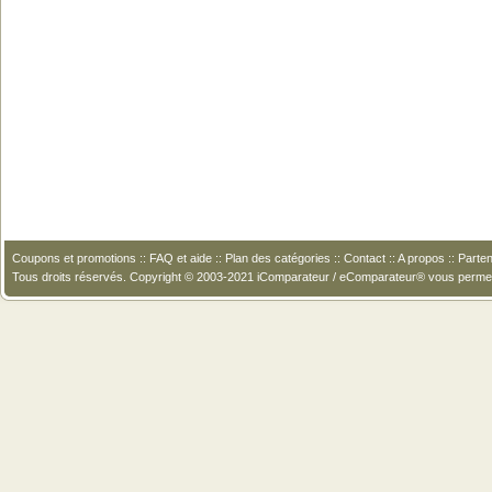
Coupons et promotions
::
FAQ et aide
::
Plan des catégories
::
Contact
::
A propos
::
Parten
Tous droits réservés. Copyright © 2003-2021 iComparateur / eComparateur® vous perme