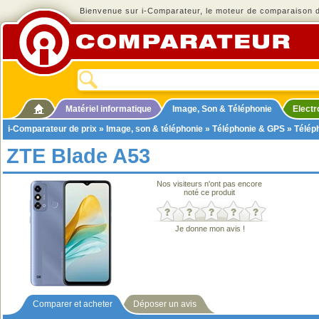
Bienvenue sur i-Comparateur, le moteur de comparaison de
Matériel informatique
Image, Son & Téléphonie
Elect
i-Comparateur de prix
»
Image, son & téléphonie
»
Téléphonie & GPS
»
Télép
ZTE Blade A53
Nos visiteurs n'ont pas encore
noté ce produit
Je donne mon avis !
Comparer et acheter
Déposer un avis