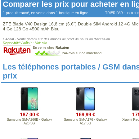
Comparer les prix pour acheter en li
1 produit trouvé, en vente dans 1 boutique en ligne.
TRIER PAR :
BOUTI
ZTE Blade V40 Design 16,8 cm (6.6") Double SIM Android 12 4G Mi
4 Go 128 Go 4500 mAh Bleu
L'Achat - Vente garanti sur des millions de produits neufs ou d'occasion
Disponibilité / délai * : Voir site
En vente chez
Rakuten
244 avis sur ce marchand
Les téléphones portables / GSM da
prix
187,00 €
169,99 €
17
Samsung SM-A266B - Galaxy
Samsung SM-A176 - Galaxy
Xiaomi Re
A26 5G
A17 5G