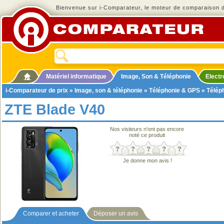
Bienvenue sur i-Comparateur, le moteur de comparaison de
Matériel informatique
Image, Son & Téléphonie
Elect
i-Comparateur de prix
»
Image, son & téléphonie
»
Téléphonie & GPS
»
Télép
ZTE Blade V40
Nos visiteurs n'ont pas encore
noté ce produit
Je donne mon avis !
Comparer et acheter
Déposer un avis