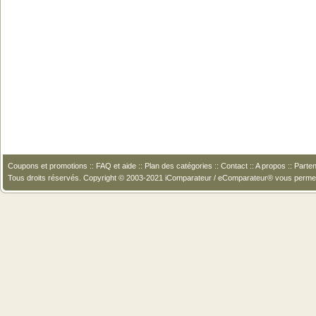
Coupons et promotions
::
FAQ et aide
::
Plan des catégories
::
Contact
::
A propos
::
Parten
Tous droits réservés. Copyright © 2003-2021 iComparateur / eComparateur® vous perme