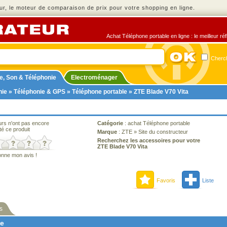
r, le moteur de comparaison de prix pour votre shopping en ligne.
Achat Téléphone portable en ligne : le meilleur ré
Cherch
e, Son & Téléphonie
Electroménager
nie
»
Téléphonie & GPS
»
Téléphone portable
» ZTE Blade V70 Vita
urs n'ont pas encore
Catégorie
:
achat Téléphone portable
té ce produit
Marque
:
ZTE
»
Site du constructeur
Recherchez les accessoires pour votre
ZTE Blade V70 Vita
onne mon avis !
Favoris
Liste
s
ne