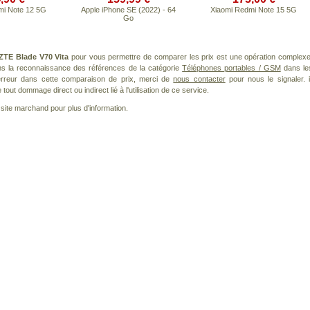
mi Note 12 5G
Apple iPhone SE (2022) - 64
Xiaomi Redmi Note 15 5G
Go
ZTE Blade V70 Vita
pour vous permettre de comparer les prix est une opération complexe
ans la reconnaissance des références de la catégorie
Téléphones portables / GSM
dans le
 erreur dans cette comparaison de prix, merci de
nous contacter
pour nous le signaler. i
ut dommage direct ou indirect lié à l'utilisation de ce service.
le site marchand pour plus d'information.