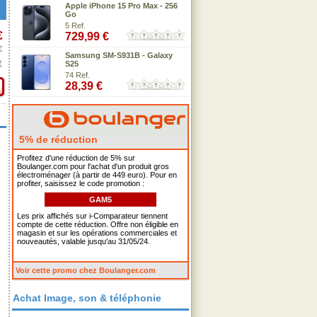
Apple iPhone 15 Pro Max - 256
Go
5 Ref.
€
729,99 €
€
Samsung SM-S931B - Galaxy
€
S25
74 Ref.
28,39 €
5% de réduction
Profitez d'une réduction de 5% sur
Boulanger.com pour l'achat d'un produit gros
électroménager (à partir de 449 euro). Pour en
profiter, saisissez le code promotion :
GAM5
Les prix affichés sur i-Comparateur tiennent
compte de cette réduction. Offre non éligible en
magasin et sur les opérations commerciales et
nouveautés, valable jusqu'au 31/05/24.
Voir cette promo chez Boulanger.com
Achat Image, son & téléphonie