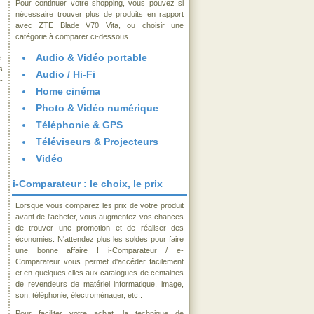
Pour continuer votre shopping, vous pouvez si
nécessaire trouver plus de produits en rapport
avec
ZTE Blade V70 Vita
, ou choisir une
catégorie à comparer ci-dessous
Audio & Vidéo portable
.
s
Audio / Hi-Fi
-
Home cinéma
Photo & Vidéo numérique
Téléphonie & GPS
Téléviseurs & Projecteurs
Vidéo
i-Comparateur : le choix, le prix
Lorsque vous comparez les prix de votre produit
avant de l'acheter, vous augmentez vos chances
de trouver une promotion et de réaliser des
économies. N'attendez plus les soldes pour faire
une bonne affaire ! i-Comparateur / e-
Comparateur vous permet d'accéder facilement
et en quelques clics aux catalogues de centaines
de revendeurs de matériel informatique, image,
son, téléphonie, électroménager, etc..
Pour faciliter votre achat, la technique de