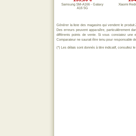
Samsung SM-A166 - Galaxy
Xiaomi Red
A16 5G
Générer la liste des magasins qui vendent le produit
Des erreurs peuvent apparaître, particulièrement d
différents points de vente. Si vous constatez une
Comparateur ne saurait être tenu pour responsable de to
(*) Les délais sont donnés à titre indicatif, consultez 