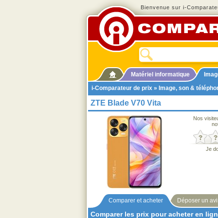
Bienvenue sur i-Comparateu
Matériel informatique
Imag
i-Comparateur de prix
»
Image, son & télépho
ZTE Blade V70 Vita
Nos visite
no
Je d
Comparer et acheter
Déposer un avi
Comparer les prix pour acheter en lig