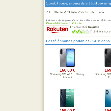
1 produit trouvé, en vente dans 1 boutique en li
ZTE Blade V70 Vita 256 Go Vert jade
L'Achat - Vente garanti sur des millions de produits n
Disponibilité / délai * : Voir site
En vente chez
Rakuten
244 avis sur 
Les téléphones portables / GSM dans
160,00 €
169
Samsung SM-A175 - Galaxy
Samsung SM-
A17 4G
A1
159,00 €
154