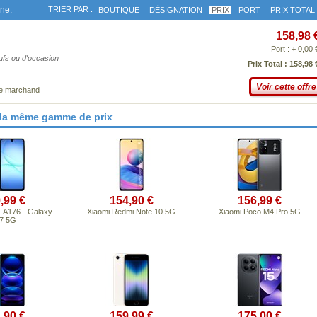
gne.
TRIER PAR :
BOUTIQUE
DÉSIGNATION
PRIX
PORT
PRIX TOTAL
158,98 
Port : + 0,00 
eufs ou d'occasion
Prix Total : 158,98 
Voir cette offre
ce marchand
 la même gamme de prix
,99 €
154,90 €
156,99 €
A176 - Galaxy
Xiaomi Redmi Note 10 5G
Xiaomi Poco M4 Pro 5G
7 5G
,90 €
159,99 €
175,00 €