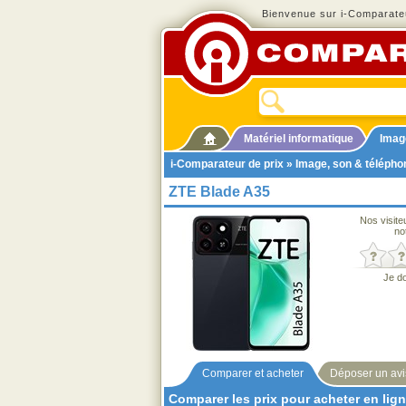
Bienvenue sur i-Comparateu
Matériel informatique
Imag
i-Comparateur de prix
»
Image, son & télépho
ZTE Blade A35
Nos visite
no
Je d
Comparer et acheter
Déposer un avi
Comparer les prix pour acheter en lig