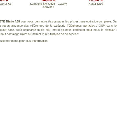
peria XZ
Samsung SM-G525 - Galaxy
Nokia 8210
Xcover 5
ZTE Blade A35
pour vous permettre de comparer les prix est une opération complexe. De
 la reconnaissance des références de la catégorie
Téléphones portables / GSM
dans le
 erreur dans cette comparaison de prix, merci de
nous contacter
pour nous le signaler. i
ut dommage direct ou indirect lié à l'utilisation de ce service.
le site marchand pour plus d'information.