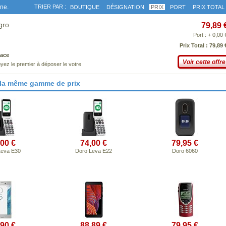
gne.
TRIER PAR :
BOUTIQUE
DÉSIGNATION
PRIX
PORT
PRIX TOTAL
gro
79,89 
Port : + 0,00 
Prix Total : 79,89 
ace
Voir cette offre
yez le premier à déposer le votre
 la même gamme de prix
,00 €
74,00 €
79,95 €
Leva E30
Doro Leva E22
Doro 6060
,90 €
88,89 €
79,95 €