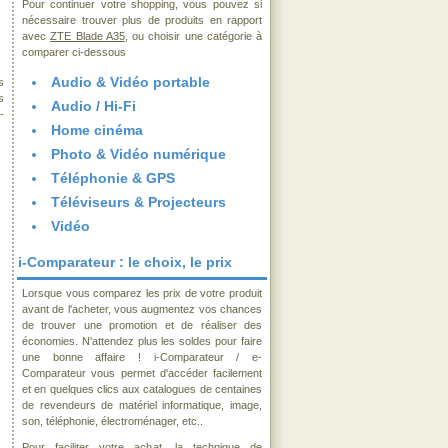
Pour continuer votre shopping, vous pouvez si
nécessaire trouver plus de produits en rapport
avec
ZTE Blade A35
, ou choisir une catégorie à
comparer ci-dessous
Audio & Vidéo portable
s
s
Audio / Hi-Fi
-
Home cinéma
Photo & Vidéo numérique
Téléphonie & GPS
Téléviseurs & Projecteurs
Vidéo
i-Comparateur : le choix, le prix
Lorsque vous comparez les prix de votre produit
avant de l'acheter, vous augmentez vos chances
de trouver une promotion et de réaliser des
économies. N'attendez plus les soldes pour faire
une bonne affaire ! i-Comparateur / e-
Comparateur vous permet d'accéder facilement
et en quelques clics aux catalogues de centaines
de revendeurs de matériel informatique, image,
son, téléphonie, électroménager, etc..
Pour faciliter votre achat, la technique de