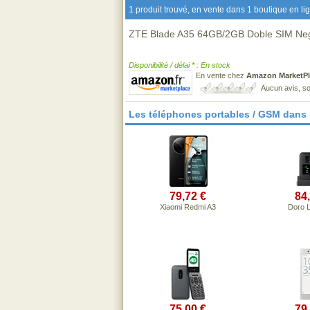
1 produit trouvé, en vente dans 1 boutique en li
ZTE Blade A35 64GB/2GB Doble SIM Ne
Disponibilité / délai * : En stock
En vente chez
Amazon MarketPl
Aucun avis, so
Les téléphones portables / GSM dans
79,72 €
84
Xiaomi Redmi A3
Doro 
75,00 €
79