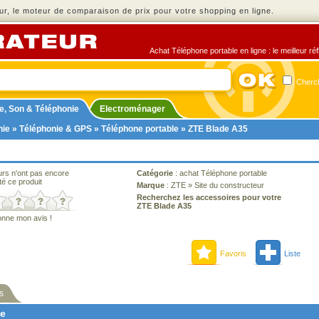
r, le moteur de comparaison de prix pour votre shopping en ligne.
Achat Téléphone portable en ligne : le meilleur ré
Cherch
e, Son & Téléphonie
Electroménager
nie
»
Téléphonie & GPS
»
Téléphone portable
» ZTE Blade A35
urs n'ont pas encore
Catégorie
:
achat Téléphone portable
té ce produit
Marque
:
ZTE
»
Site du constructeur
Recherchez les accessoires pour votre
ZTE Blade A35
onne mon avis !
Favoris
Liste
s
ne