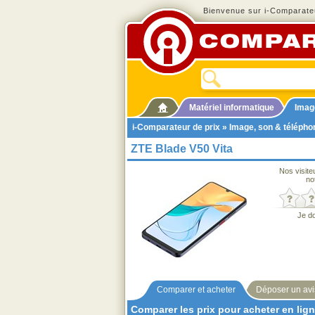
Bienvenue sur i-Comparateu
Matériel informatique
Imag
i-Comparateur de prix
»
Image, son & télépho
ZTE Blade V50 Vita
Nos visite
no
Je d
Comparer et acheter
Déposer un avi
Comparer les prix pour acheter en lig