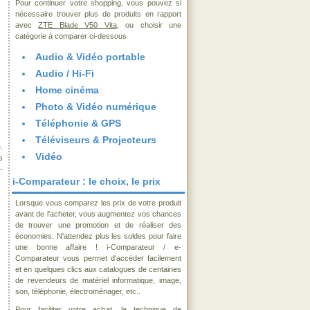
Pour continuer votre shopping, vous pouvez si
nécessaire trouver plus de produits en rapport
avec
ZTE Blade V50 Vita
, ou choisir une
catégorie à comparer ci-dessous
Audio & Vidéo portable
Audio / Hi-Fi
Home cinéma
Photo & Vidéo numérique
Téléphonie & GPS
Téléviseurs & Projecteurs
.
Vidéo
s
-
i-Comparateur : le choix, le prix
Lorsque vous comparez les prix de votre produit
avant de l'acheter, vous augmentez vos chances
de trouver une promotion et de réaliser des
économies. N'attendez plus les soldes pour faire
une bonne affaire ! i-Comparateur / e-
Comparateur vous permet d'accéder facilement
et en quelques clics aux catalogues de centaines
de revendeurs de matériel informatique, image,
son, téléphonie, électroménager, etc..
Pour faciliter votre achat, la technique de