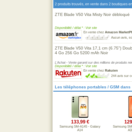
2 produits trouvés, en vente dans 2 boutiques en
ZTE Blade V50 Vita Misty Noir débloqué
Disponibilité / délai * : Voir site
En vente chez
Amazon MarketPl
Aucun avis, so
ZTE Blade V50 Vita 17,1 cm (6.75") Dou
4 Go 256 Go 5200 mAh Noir
L'Achat - Vente garanti sur des millions de produits n
Disponibilité / délai * : Voir site
En vente chez
Rakuten
244 avis sur 
Les téléphones portables / GSM dans
133,99 €
129
Samsung SM-A145 - Galaxy
Samsung SM-
A14
A3