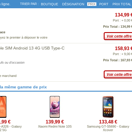
 ligne.
TRIER PAR :
BOUTIQUE
DÉSIGNATION
PRIX
PORT
PRIX TOTAL
134,99 
Port : + 0,00 
Prix Total : 134,99 
ace
Voir cette offre
yez le premier à déposer le votre
ble SIM Android 13 4G USB Type-C
158,93 
Port : + 9,00 
Prix Total : 167,93 
eufs ou d'occasion
Voir cette offre
ce marchand
 la même gamme de prix
,99 €
139,99 €
133,48 €
A326 - Galaxy
Xiaomi Redmi Note 10S
Samsung GT-S5690 - Galaxy
2 5G
Xcover