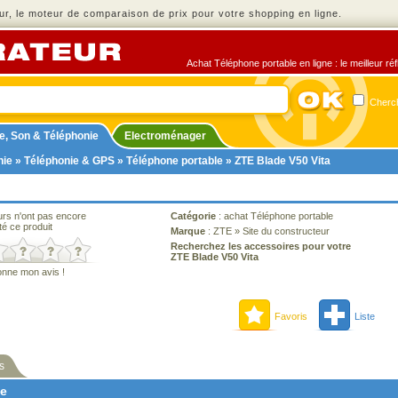
r, le moteur de comparaison de prix pour votre shopping en ligne.
Achat Téléphone portable en ligne : le meilleur ré
Cherch
e, Son & Téléphonie
Electroménager
nie
»
Téléphonie & GPS
»
Téléphone portable
» ZTE Blade V50 Vita
urs n'ont pas encore
Catégorie
:
achat Téléphone portable
té ce produit
Marque
:
ZTE
»
Site du constructeur
Recherchez les accessoires pour votre
ZTE Blade V50 Vita
onne mon avis !
Favoris
Liste
s
ne