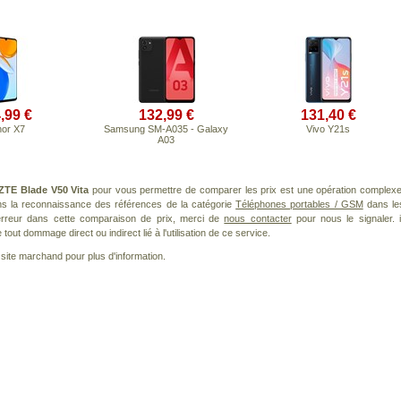
,99 €
132,99 €
131,40 €
or X7
Samsung SM-A035 - Galaxy
Vivo Y21s
A03
ZTE Blade V50 Vita
pour vous permettre de comparer les prix est une opération complexe
ans la reconnaissance des références de la catégorie
Téléphones portables / GSM
dans le
 erreur dans cette comparaison de prix, merci de
nous contacter
pour nous le signaler. i
ut dommage direct ou indirect lié à l'utilisation de ce service.
le site marchand pour plus d'information.