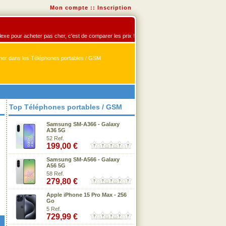
Mon compte
::
Inscription
flexe pour acheter pas cher, c'est de comparer les prix !
er dans les Téléphones portables / GSM
Top Téléphones portables / GSM
Samsung SM-A366 - Galaxy
A36 5G
52 Ref.
199,00 €
Samsung SM-A566 - Galaxy
A56 5G
58 Ref.
279,80 €
Apple iPhone 15 Pro Max - 256
Go
5 Ref.
729,99 €