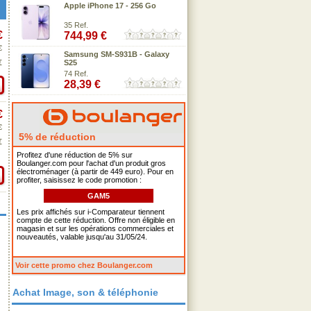
Apple iPhone 17 - 256 Go
35 Ref.
€
744,99 €
€
Samsung SM-S931B - Galaxy
€
S25
74 Ref.
28,39 €
€
€
5% de réduction
€
Profitez d'une réduction de 5% sur
Boulanger.com pour l'achat d'un produit gros
électroménager (à partir de 449 euro). Pour en
profiter, saisissez le code promotion :
GAM5
Les prix affichés sur i-Comparateur tiennent
compte de cette réduction. Offre non éligible en
magasin et sur les opérations commerciales et
nouveautés, valable jusqu'au 31/05/24.
Voir cette promo chez Boulanger.com
Achat Image, son & téléphonie