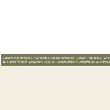
Coupons et promotions
::
FAQ et aide
::
Plan des catégories
::
Contact
::
A propos
::
Parten
Tous droits réservés. Copyright © 2003-2021 iComparateur / eComparateur® vous perme