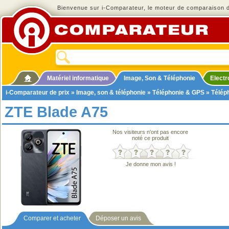
Bienvenue sur i-Comparateur, le moteur de comparaison de
Matériel informatique
Image, Son & Téléphonie
Elect
i-Comparateur de prix
»
Image, son & téléphonie
»
Téléphonie & GPS
»
Télép
ZTE Blade A75
Nos visiteurs n'ont pas encore
noté ce produit
Je donne mon avis !
Comparer et acheter
Déposer un avis