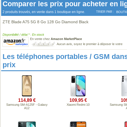
Comparer les prix pour acheter en li
2 produits trouvés, en vente dans 1 boutique en ligne.
TRIER PAR :
BOUTI
ZTE Blade A75 5G 8 Go 128 Go Diamond Black
Disponibilité / délai * : En stock
En vente chez
Amazon MarketPlace
Aucun avis, soyez le premier à déposer le votre
Les téléphones portables / GSM da
prix
114,89 €
109,95 €
10
Samsung SM-A125F - Galaxy
Xiaomi Redmi 10
Samsung SM
A12