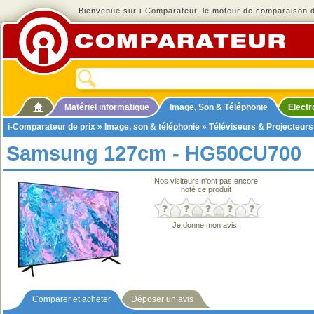
Bienvenue sur i-Comparateur, le moteur de comparaison de
Matériel informatique
Image, Son & Téléphonie
Elect
i-Comparateur de prix
»
Image, son & téléphonie
»
Téléviseurs & Projecteurs
Samsung 127cm - HG50CU700
Nos visiteurs n'ont pas encore
noté ce produit
Je donne mon avis !
Comparer et acheter
Déposer un avis