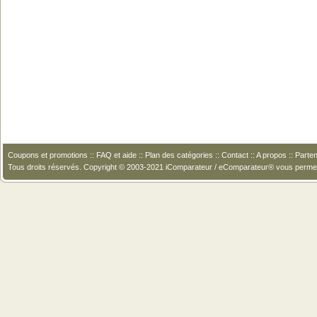
Coupons et promotions
::
FAQ et aide
::
Plan des catégories
::
Contact
::
A propos
::
Parten
Tous droits réservés. Copyright © 2003-2021 iComparateur / eComparateur® vous perme