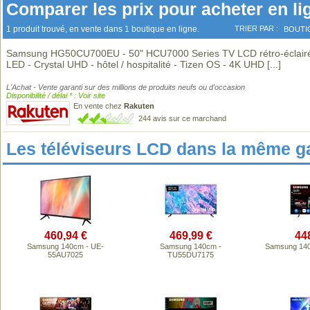
Comparer les prix pour acheter en li
1 produit trouvé, en vente dans 1 boutique en ligne.
TRIER PAR :
BOUTI
Samsung HG50CU700EU - 50" HCU7000 Series TV LCD rétro-éclair
LED - Crystal UHD - hôtel / hospitalité - Tizen OS - 4K UHD
[...]
L'Achat - Vente garanti sur des millions de produits neufs ou d'occasion
Disponibilité / délai * : Voir site
En vente chez
Rakuten
244 avis sur ce marchand
Les téléviseurs LCD dans la même 
460,94 €
469,99 €
44
Samsung 140cm - UE-
Samsung 140cm -
Samsung 14
55AU7025
TU55DU7175