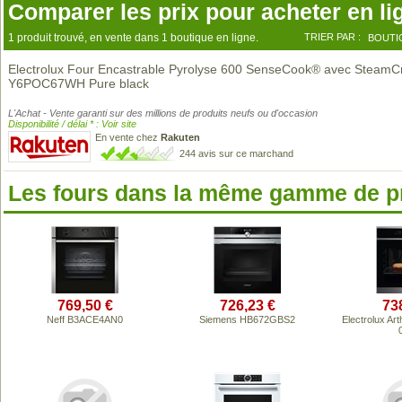
Comparer les prix pour acheter en li
1 produit trouvé, en vente dans 1 boutique en ligne.
TRIER PAR :
BOUTI
Electrolux Four Encastrable Pyrolyse 600 SenseCook® avec SteamC
Y6POC67WH Pure black
L'Achat - Vente garanti sur des millions de produits neufs ou d'occasion
Disponibilité / délai * : Voir site
En vente chez
Rakuten
244 avis sur ce marchand
Les fours dans la même gamme de p
769,50 €
726,23 €
73
Neff B3ACE4AN0
Siemens HB672GBS2
Electrolux Ar