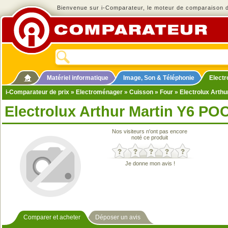
Bienvenue sur i-Comparateur, le moteur de comparaison de
Matériel informatique
Image, Son & Téléphonie
Elect
i-Comparateur de prix
»
Electroménager
»
Cuisson
»
Four
» Electrolux Arth
Electrolux Arthur Martin Y6 P
Nos visiteurs n'ont pas encore
noté ce produit
Je donne mon avis !
Comparer et acheter
Déposer un avis