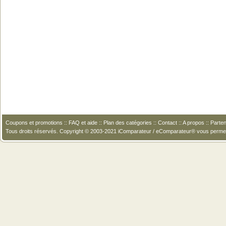
Coupons et promotions
::
FAQ et aide
::
Plan des catégories
::
Contact
::
A propos
::
Parten
Tous droits réservés. Copyright © 2003-2021 iComparateur / eComparateur® vous perme