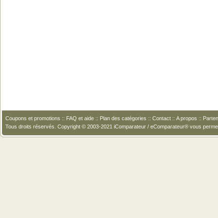
Coupons et promotions
::
FAQ et aide
::
Plan des catégories
::
Contact
::
A propos
::
Parten
Tous droits réservés. Copyright © 2003-2021 iComparateur / eComparateur® vous perme