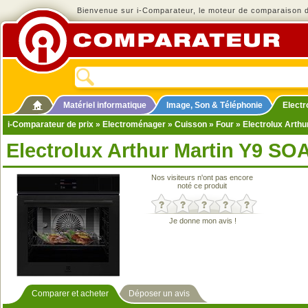
Bienvenue sur i-Comparateur, le moteur de comparaison de
Matériel informatique
Image, Son & Téléphonie
Elect
i-Comparateur de prix
»
Electroménager
»
Cuisson
»
Four
» Electrolux Arth
Electrolux Arthur Martin Y9 SO
Nos visiteurs n'ont pas encore
noté ce produit
Je donne mon avis !
Comparer et acheter
Déposer un avis