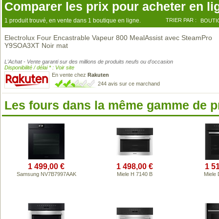
Comparer les prix pour acheter en li
1 produit trouvé, en vente dans 1 boutique en ligne.
TRIER PAR :
BOUTI
Electrolux Four Encastrable Vapeur 800 MealAssist avec SteamPro
Y9SOA3XT Noir mat
L'Achat - Vente garanti sur des millions de produits neufs ou d'occasion
Disponibilité / délai * : Voir site
En vente chez
Rakuten
244 avis sur ce marchand
Les fours dans la même gamme de p
1 499,00 €
1 498,00 €
1 5
Samsung NV7B7997AAK
Miele H 7140 B
Miele