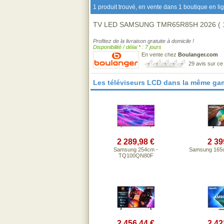
1 produit trouvé, en vente dans 1 boutique en li
TV LED SAMSUNG TMR65R85H 2026 ( 1
Profitez de la livraison gratuite à domicile !
Disponibilité / délai * : 7 jours
En vente chez
Boulanger.com
29 avis sur c
Les téléviseurs LCD dans la même ga
2 289,98 €
2 39
Samsung 254cm -
Samsung 165
TQ100QN80F
2 456,44 €
2 42