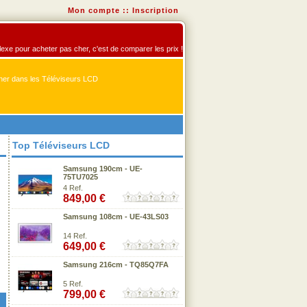
Mon compte
::
Inscription
flexe pour acheter pas cher, c'est de comparer les prix !
er dans les Téléviseurs LCD
Top Téléviseurs LCD
Samsung 190cm - UE-
75TU7025
4 Ref.
849,00 €
Samsung 108cm - UE-43LS03
14 Ref.
649,00 €
Samsung 216cm - TQ85Q7FA
5 Ref.
799,00 €