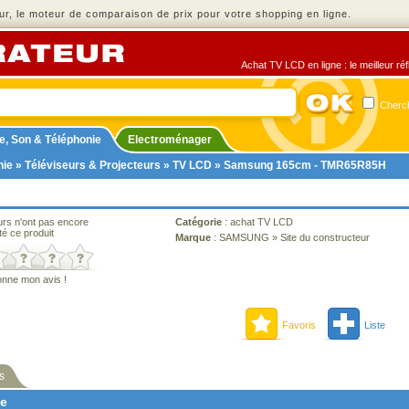
r, le moteur de comparaison de prix pour votre shopping en ligne.
Achat TV LCD en ligne : le meilleur ré
Cherch
e, Son & Téléphonie
Electroménager
nie
»
Téléviseurs & Projecteurs
»
TV LCD
» Samsung 165cm - TMR65R85H
urs n'ont pas encore
Catégorie
:
achat TV LCD
té ce produit
Marque
:
SAMSUNG
»
Site du constructeur
onne mon avis !
Favoris
Liste
s
ne