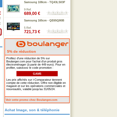
Samsung 108cm - TQ43LS03F
9 Ref.
€
689,00 €
€
Samsung 165cm - QE65Q80B
€
5 Ref.
721,73 €
5% de réduction
Profitez d'une réduction de 5% sur
Boulanger.com pour l'achat d'un produit gros
électroménager (à partir de 449 euro). Pour en
profiter, saisissez le code promotion :
GAM5
Les prix affichés sur i-Comparateur tiennent
compte de cette réduction. Offre non éligible en
magasin et sur les opérations commerciales et
nouveautés, valable jusqu'au 31/05/24.
Voir cette promo chez Boulanger.com
Achat Image, son & téléphonie