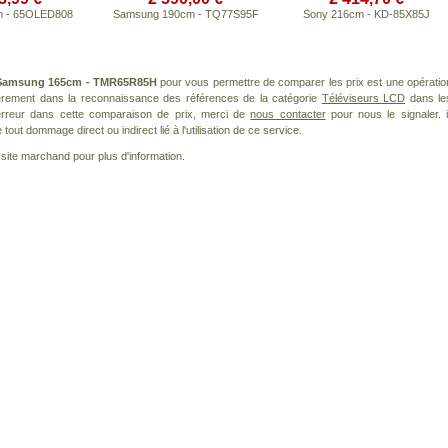
cm - 65OLED808
Samsung 190cm - TQ77S95F
Sony 216cm - KD-85X85J
Samsung 165cm - TMR65R85H
pour vous permettre de comparer les prix est une opératio
ièrement dans la reconnaissance des références de la catégorie
Téléviseurs LCD
dans le
 erreur dans cette comparaison de prix, merci de
nous contacter
pour nous le signaler. i
ut dommage direct ou indirect lié à l'utilisation de ce service.
le site marchand pour plus d'information.