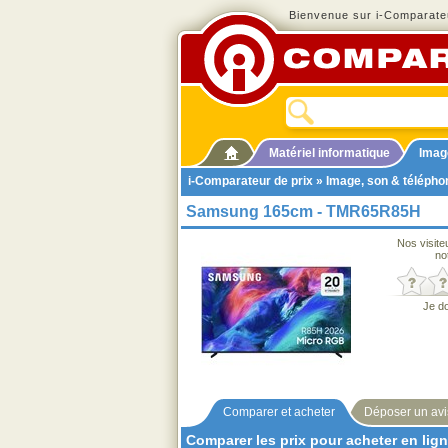
Bienvenue sur i-Comparateu
Matériel informatique
Imag
i-Comparateur de prix
»
Image, son & télépho
Samsung 165cm - TMR65R85H
Nos visite
no
Je d
Comparer et acheter
Déposer un avi
Comparer les prix pour acheter en lig