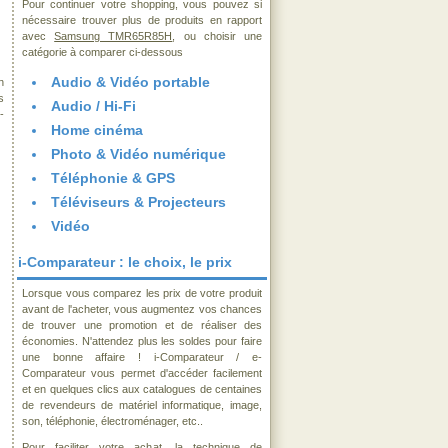
Pour continuer votre shopping, vous pouvez si
nécessaire trouver plus de produits en rapport
avec
Samsung TMR65R85H
, ou choisir une
catégorie à comparer ci-dessous
Audio & Vidéo portable
n
s
Audio / Hi-Fi
-
Home cinéma
Photo & Vidéo numérique
Téléphonie & GPS
Téléviseurs & Projecteurs
Vidéo
i-Comparateur : le choix, le prix
Lorsque vous comparez les prix de votre produit
avant de l'acheter, vous augmentez vos chances
de trouver une promotion et de réaliser des
économies. N'attendez plus les soldes pour faire
une bonne affaire ! i-Comparateur / e-
Comparateur vous permet d'accéder facilement
et en quelques clics aux catalogues de centaines
de revendeurs de matériel informatique, image,
son, téléphonie, électroménager, etc..
Pour faciliter votre achat, la technique de