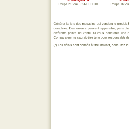
Philips 216cm - 85MLED910
Philips 165
Générer la liste des magasins qui vendent le produit
complexe. Des erreurs peuvent apparaître, particul
différents points de vente. Si vous constatez une
Comparateur ne saurait être tenu pour responsable de to
(*) Les délais sont donnés à titre indicatif, consultez 