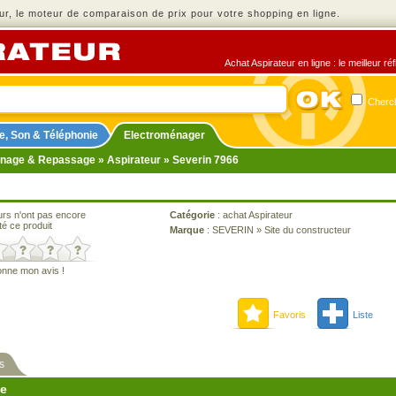
r, le moteur de comparaison de prix pour votre shopping en ligne.
Achat Aspirateur en ligne : le meilleur r
Cherch
e, Son & Téléphonie
Electroménager
nage & Repassage
»
Aspirateur
» Severin 7966
urs n'ont pas encore
Catégorie
:
achat Aspirateur
té ce produit
Marque
:
SEVERIN
»
Site du constructeur
onne mon avis !
Favoris
Liste
s
ne