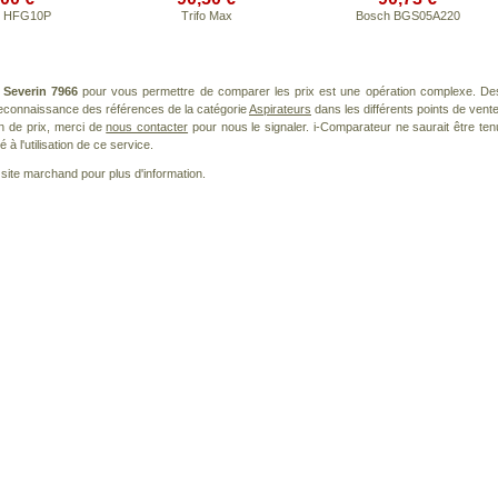
r HFG10P
Trifo Max
Bosch BGS05A220
t
Severin 7966
pour vous permettre de comparer les prix est une opération complexe. De
 reconnaissance des références de la catégorie
Aspirateurs
dans les différents points de vente
n de prix, merci de
nous contacter
pour nous le signaler. i-Comparateur ne saurait être ten
à l'utilisation de ce service.
le site marchand pour plus d'information.