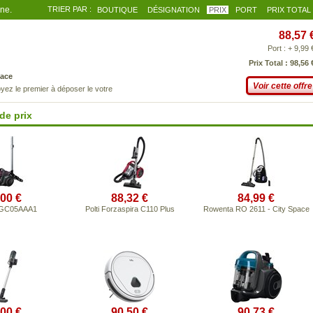
gne.
TRIER PAR :
BOUTIQUE
DÉSIGNATION
PRIX
PORT
PRIX TOTAL
88,57 
Port : + 9,99 
Prix Total : 98,56 
ace
Voir cette offre
yez le premier à déposer le votre
de prix
,00 €
88,32 €
84,99 €
BGC05AAA1
Polti Forzaspira C110 Plus
Rowenta RO 2611 - City Space
,00 €
90,50 €
90,73 €