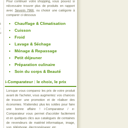
Pour continuer votre shopping, vous pouvez si
nécessaire trouver plus de produits en rapport
avec
Severin 7966
, ou choisir une catégorie à
comparer ci-dessous
Chauffage & Climatisation
s
.
Cuisson
u
Froid
Lavage & Séchage
Ménage & Repassage
Petit déjeuner
Préparation culinaire
Soin du corps & Beauté
i-Comparateur : le choix, le prix
Lorsque vous comparez les prix de votre produit
avant de l'acheter, vous augmentez vos chances
de trouver une promotion et de réaliser des
économies. N'attendez plus les soldes pour faire
une bonne affaire ! i-Comparateur / e-
Comparateur vous permet d'accéder facilement
et en quelques clics aux catalogues de centaines
de revendeurs de matériel informatique, image,
son, téléphonie, électroménager, etc..