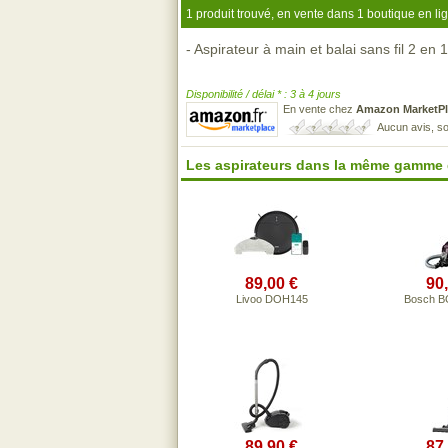
1 produit trouvé, en vente dans 1 boutique en li
- Aspirateur à main et balai sans fil 2 en 1
Disponibilité / délai * : 3 à 4 jours
En vente chez
Amazon MarketPl
Aucun avis, so
Les aspirateurs dans la même gamme 
89,00 €
90
Livoo DOH145
Bosch 
89,90 €
87