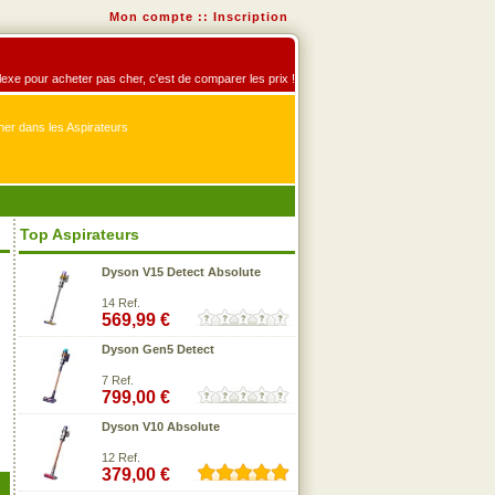
Mon compte
::
Inscription
éflexe pour acheter pas cher, c'est de comparer les prix !
er dans les Aspirateurs
Top Aspirateurs
Dyson V15 Detect Absolute
14 Ref.
569,99 €
Dyson Gen5 Detect
7 Ref.
799,00 €
Dyson V10 Absolute
12 Ref.
379,00 €