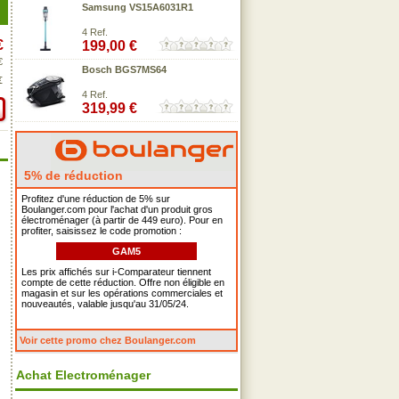
Samsung VS15A6031R1
4 Ref.
€
199,00 €
€
Bosch BGS7MS64
€
4 Ref.
319,99 €
5% de réduction
Profitez d'une réduction de 5% sur
Boulanger.com pour l'achat d'un produit gros
électroménager (à partir de 449 euro). Pour en
profiter, saisissez le code promotion :
GAM5
Les prix affichés sur i-Comparateur tiennent
compte de cette réduction. Offre non éligible en
magasin et sur les opérations commerciales et
nouveautés, valable jusqu'au 31/05/24.
Voir cette promo chez Boulanger.com
Achat Electroménager