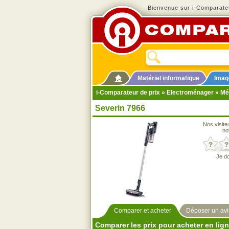
Bienvenue sur i-Comparateu
Matériel informatique
Imag
i-Comparateur de prix
»
Electroménager
»
Mé
Severin 7966
Nos visite
no
Je d
Comparer et acheter
Déposer un avi
Comparer les prix pour acheter en lig