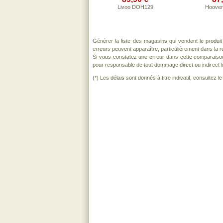
Livoo DOH129
Hoove
Générer la liste des magasins qui vendent le produi
erreurs peuvent apparaître, particulièrement dans la
Si vous constatez une erreur dans cette comparaiso
pour responsable de tout dommage direct ou indirect lié 
(*) Les délais sont donnés à titre indicatif, consultez 