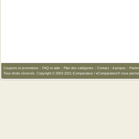
Coupons et promotions
::
FAQ et aide
::
Plan des catégories
::
Contact
::
A propos
::
Parten
Tous droits réservés. Copyright © 2003-2021 iComparateur / eComparateur® vous perme