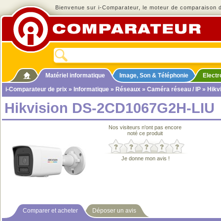
Bienvenue sur i-Comparateur, le moteur de comparaison de
Matériel informatique
Image, Son & Téléphonie
Elect
i-Comparateur de prix
»
Informatique
»
Réseaux
»
Caméra réseau / IP
» Hikv
Hikvision DS-2CD1067G2H-LIU
Nos visiteurs n'ont pas encore
noté ce produit
Je donne mon avis !
Comparer et acheter
Déposer un avis