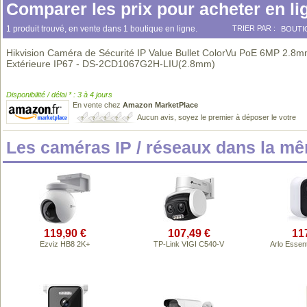
Comparer les prix pour acheter en li
1 produit trouvé, en vente dans 1 boutique en ligne.
TRIER PAR :
BOUTI
Hikvision Caméra de Sécurité IP Value Bullet ColorVu PoE 6MP 2.8
Extérieure IP67 - DS-2CD1067G2H-LIU(2.8mm)
Disponibilité / délai * : 3 à 4 jours
En vente chez
Amazon MarketPlace
Aucun avis, soyez le premier à déposer le votre
Les caméras IP / réseaux dans la m
119,90 €
107,49 €
11
Ezviz HB8 2K+
TP-Link VIGI C540-V
Arlo Essen