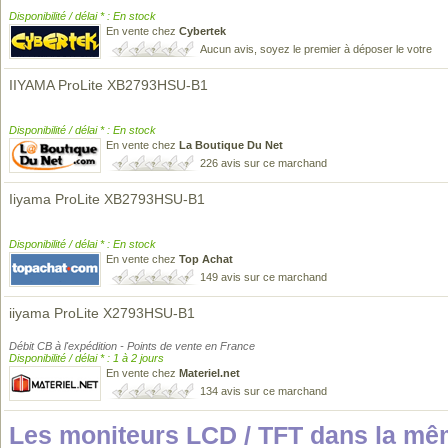
Disponibilité / délai * : En stock
En vente chez
Cybertek
Aucun avis, soyez le premier à déposer le votre
IIYAMA ProLite XB2793HSU-B1
Disponibilité / délai * : En stock
En vente chez
La Boutique Du Net
226 avis sur ce marchand
Iiyama ProLite XB2793HSU-B1
Disponibilité / délai * : En stock
En vente chez
Top Achat
149 avis sur ce marchand
iiyama ProLite X2793HSU-B1
Débit CB à l'expédition - Points de vente en France
Disponibilité / délai * : 1 à 2 jours
En vente chez
Materiel.net
134 avis sur ce marchand
Les moniteurs LCD / TFT dans la m