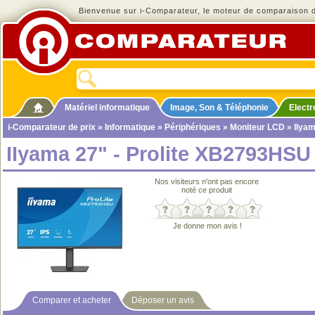
Bienvenue sur i-Comparateur, le moteur de comparaison de
Matériel informatique
Image, Son & Téléphonie
Elect
i-Comparateur de prix
»
Informatique
»
Périphériques
»
Moniteur LCD
» IIyam
IIyama 27" - Prolite XB2793HSU
Nos visiteurs n'ont pas encore
noté ce produit
Je donne mon avis !
Comparer et acheter
Déposer un avis