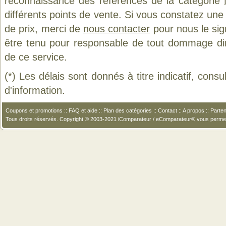
reconnaissance des références de la catégorie
différents points de vente. Si vous constatez un
de prix, merci de
nous contacter
pour nous le sig
être tenu pour responsable de tout dommage direct
de ce service.
(*) Les délais sont donnés à titre indicatif, cons
d'information.
Coupons et promotions
::
FAQ et aide
::
Plan des catégories
::
Contact
::
A propos
::
Parten
Tous droits réservés. Copyright © 2003-2021 iComparateur / eComparateur® vous perme