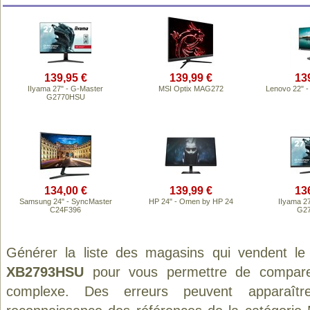
139,95 €
139,99 €
13
IIyama 27" - G-Master
MSI Optix MAG272
Lenovo 22" -
G2770HSU
134,00 €
139,99 €
13
Samsung 24" - SyncMaster
HP 24" - Omen by HP 24
IIyama 2
C24F396
G2
Générer la liste des magasins qui vendent le
XB2793HSU
pour vous permettre de comparer
complexe. Des erreurs peuvent apparaître