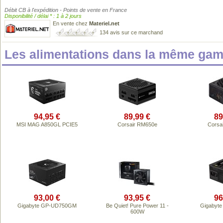
Débit CB à l'expédition - Points de vente en France
Disponibilité / délai * : 1 à 2 jours
En vente chez
Materiel.net
134 avis sur ce marchand
Les alimentations dans la même gam
94,95 €
89,99 €
89
MSI MAG A850GL PCIE5
Corsair RM650e
Corsa
93,00 €
93,95 €
96
Gigabyte GP-UD750GM
Be Quiet! Pure Power 11 -
Gigabyt
600W