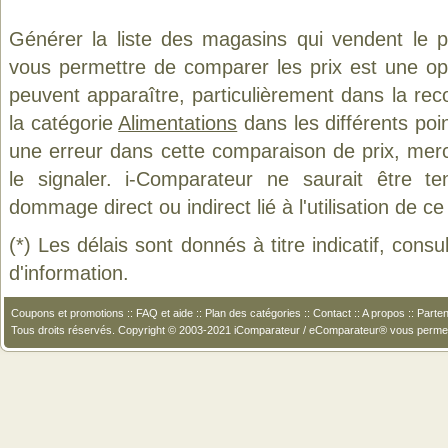
Générer la liste des magasins qui vendent le 
vous permettre de comparer les prix est une op
peuvent apparaître, particulièrement dans la re
la catégorie
Alimentations
dans les différents poi
une erreur dans cette comparaison de prix, mer
le signaler. i-Comparateur ne saurait être t
dommage direct ou indirect lié à l'utilisation de ce
(*) Les délais sont donnés à titre indicatif, cons
d'information.
Coupons et promotions
::
FAQ et aide
::
Plan des catégories
::
Contact
::
A propos
::
Parten
Tous droits réservés. Copyright © 2003-2021 iComparateur / eComparateur® vous perme