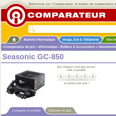
Bienvenue sur i-Comparateur, le moteur de comparaison de
Matériel informatique
Image, Son & Téléphonie
Elect
i-Comparateur de prix
»
Informatique
»
Boîtiers & Accessoires
»
Alimentatio
Seasonic GC-850
Nos visiteurs n'ont pas encore
noté ce produit
Je donne mon avis !
Comparer et acheter
Déposer un avis