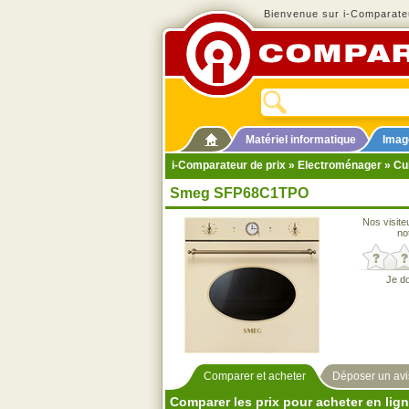
Bienvenue sur i-Comparateu
Matériel informatique
Imag
i-Comparateur de prix
»
Electroménager
»
Cu
Smeg SFP68C1TPO
Nos visite
no
Je d
Comparer et acheter
Déposer un avi
Comparer les prix pour acheter en lig