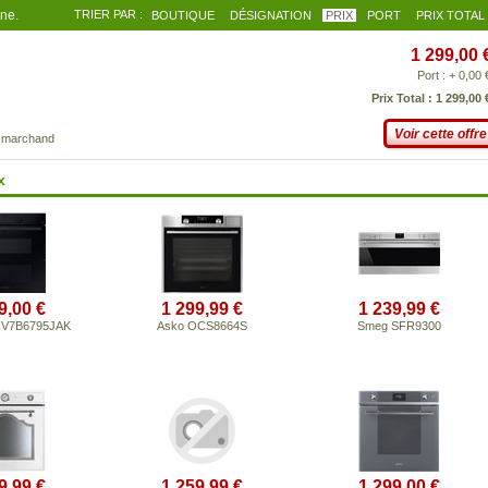
gne.
TRIER PAR :
BOUTIQUE
DÉSIGNATION
PRIX
PORT
PRIX TOTAL
1 299,00 
Port : + 0,00 
Prix Total : 1 299,00 
Voir cette offre
e marchand
x
9,00 €
1 299,99 €
1 239,99 €
NV7B6795JAK
Asko OCS8664S
Smeg SFR9300
9,99 €
1 259,99 €
1 299,00 €