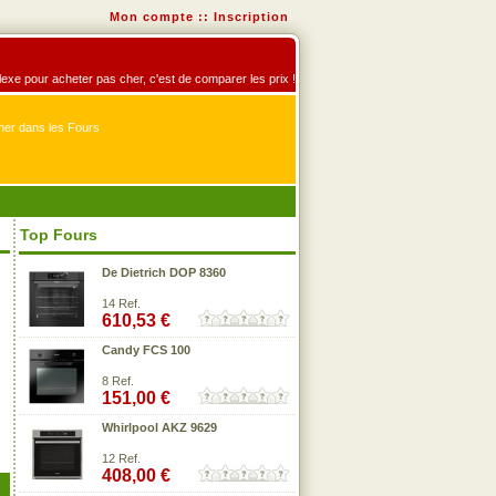
Mon compte
::
Inscription
éflexe pour acheter pas cher, c'est de comparer les prix !
er dans les Fours
Top Fours
De Dietrich DOP 8360
14 Ref.
610,53 €
Candy FCS 100
8 Ref.
151,00 €
Whirlpool AKZ 9629
12 Ref.
408,00 €