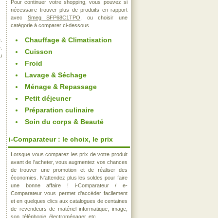
Pour continuer votre shopping, vous pouvez si
nécessaire trouver plus de produits en rapport
avec
Smeg SFP68C1TPO
, ou choisir une
catégorie à comparer ci-dessous
Chauffage & Climatisation
.
.
Cuisson
u
Froid
Lavage & Séchage
Ménage & Repassage
Petit déjeuner
Préparation culinaire
Soin du corps & Beauté
i-Comparateur : le choix, le prix
Lorsque vous comparez les prix de votre produit
avant de l'acheter, vous augmentez vos chances
de trouver une promotion et de réaliser des
économies. N'attendez plus les soldes pour faire
une bonne affaire ! i-Comparateur / e-
Comparateur vous permet d'accéder facilement
et en quelques clics aux catalogues de centaines
de revendeurs de matériel informatique, image,
son, téléphonie, électroménager, etc..