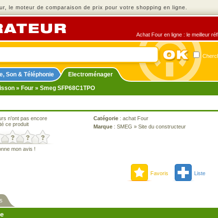
r, le moteur de comparaison de prix pour votre shopping en ligne.
Achat Four en ligne : le meilleur r
Cherch
e, Son & Téléphonie
Electroménager
isson
»
Four
» Smeg SFP68C1TPO
urs n'ont pas encore
Catégorie
:
achat Four
té ce produit
Marque
:
SMEG
»
Site du constructeur
onne mon avis !
Favoris
Liste
s
ne