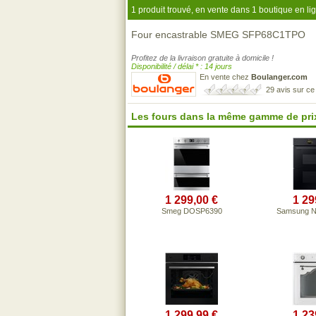
1 produit trouvé, en vente dans 1 boutique en li
Four encastrable SMEG SFP68C1TPO
Profitez de la livraison gratuite à domicile !
Disponibilité / délai * : 14 jours
En vente chez
Boulanger.com
29 avis sur c
Les fours dans la même gamme de pri
1 299,00 €
1 29
Smeg DOSP6390
Samsung 
1 299,99 €
1 23