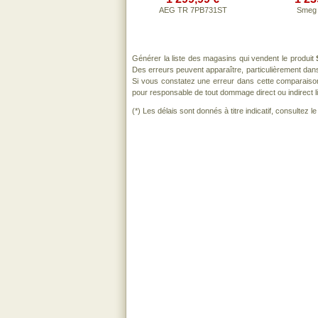
AEG TR 7PB731ST
Smeg
Générer la liste des magasins qui vendent le produit
Des erreurs peuvent apparaître, particulièrement dan
Si vous constatez une erreur dans cette comparaiso
pour responsable de tout dommage direct ou indirect lié 
(*) Les délais sont donnés à titre indicatif, consultez 