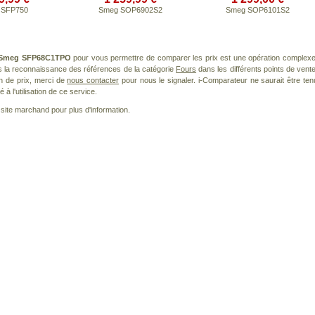
 SFP750
Smeg SOP6902S2
Smeg SOP6101S2
Smeg SFP68C1TPO
pour vous permettre de comparer les prix est une opération complexe
s la reconnaissance des références de la catégorie
Fours
dans les différents points de vente
n de prix, merci de
nous contacter
pour nous le signaler. i-Comparateur ne saurait être ten
à l'utilisation de ce service.
le site marchand pour plus d'information.