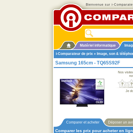
Bienvenue sur i-Comparateu
Matériel informatique
Imag
i-Comparateur de prix
»
Image, son & télépho
Samsung 165cm - TQ65S92F
Nos visite
no
Je d
Comparer et acheter
Déposer un avi
Comparer les prix pour acheter en lig