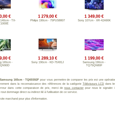
0,00 €
1 279,00 €
1 349,00 €
 140cm - TX-
Philips 190cm - 75PUS8807
Sony 107cm - XR-42A90K
Z1000E
9,00 €
1 289,10 €
1 199,00 €
g 165cm -
Sony 190cm - KD-75X81J
Samsung 190cm -
5QN90D
TQ75QN80F
Samsung 165cm - TQ65S92F
pour vous permettre de comparer les prix est une opératio
ièrement dans la reconnaissance des références de la catégorie
Téléviseurs LCD
dans le
 erreur dans cette comparaison de prix, merci de
nous contacter
pour nous le signaler. i
ut dommage direct ou indirect lié à l'utilisation de ce service.
le site marchand pour plus d'information.