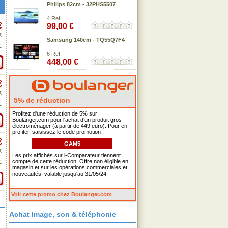
Philips 82cm - 32PHS5507
4 Ref.
€
99,00 €
€
Samsung 140cm - TQ55Q7F4
€
6 Ref.
448,00 €
€
€
5% de réduction
€
Profitez d'une réduction de 5% sur
Boulanger.com pour l'achat d'un produit gros
électroménager (à partir de 449 euro). Pour en
profiter, saisissez le code promotion :
€
GAM5
€
Les prix affichés sur i-Comparateur tiennent
compte de cette réduction. Offre non éligible en
€
magasin et sur les opérations commerciales et
nouveautés, valable jusqu'au 31/05/24.
Voir cette promo chez Boulanger.com
Achat Image, son & téléphonie