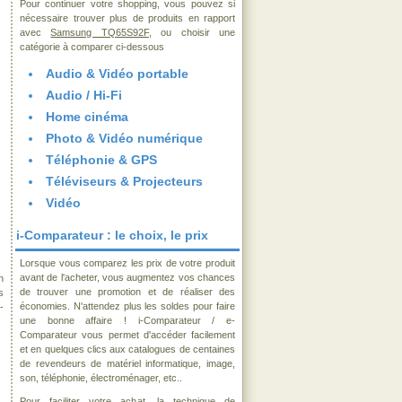
Pour continuer votre shopping, vous pouvez si
nécessaire trouver plus de produits en rapport
avec
Samsung TQ65S92F
, ou choisir une
catégorie à comparer ci-dessous
Audio & Vidéo portable
Audio / Hi-Fi
Home cinéma
Photo & Vidéo numérique
Téléphonie & GPS
Téléviseurs & Projecteurs
Vidéo
i-Comparateur : le choix, le prix
Lorsque vous comparez les prix de votre produit
avant de l'acheter, vous augmentez vos chances
n
de trouver une promotion et de réaliser des
s
économies. N'attendez plus les soldes pour faire
-
une bonne affaire ! i-Comparateur / e-
Comparateur vous permet d'accéder facilement
et en quelques clics aux catalogues de centaines
de revendeurs de matériel informatique, image,
son, téléphonie, électroménager, etc..
Pour faciliter votre achat, la technique de