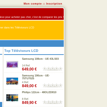
Mon compte
::
Inscription
flexe pour acheter pas cher, c'est de comparer les prix !
er dans les Téléviseurs LCD
Top Téléviseurs LCD
Samsung 108cm - UE-43LS03
14 Ref.
649,00 €
Samsung 190cm - UE-
75TU7025
4 Ref.
849,00 €
Philips 122cm - 48OLED810
8 Ref.
849,90 €