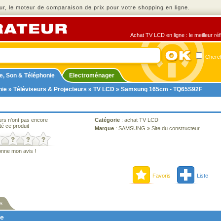
r, le moteur de comparaison de prix pour votre shopping en ligne.
Achat TV LCD en ligne : le meilleur ré
Cherch
e, Son & Téléphonie
Electroménager
nie
»
Téléviseurs & Projecteurs
»
TV LCD
» Samsung 165cm - TQ65S92F
urs n'ont pas encore
Catégorie
:
achat TV LCD
té ce produit
Marque
:
SAMSUNG
»
Site du constructeur
onne mon avis !
Favoris
Liste
s
ne