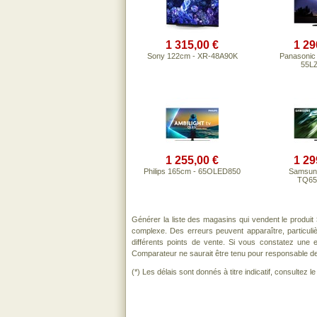
1 315,00 €
1 29
Sony 122cm - XR-48A90K
Panasonic
55L
1 255,00 €
1 29
Philips 165cm - 65OLED850
Samsun
TQ6
Générer la liste des magasins qui vendent le produit
complexe. Des erreurs peuvent apparaître, particul
différents points de vente. Si vous constatez une
Comparateur ne saurait être tenu pour responsable de to
(*) Les délais sont donnés à titre indicatif, consultez 