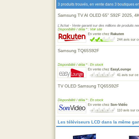
3 produits trouvés, en vente dans 3 boutiques en
Samsung TV AI OLED 65" S92F 2025, 4
L'Achat - Vente garanti sur des millions de produits n
Disponibilité / délai * : Voir site
En vente chez
Rakuten
244 avis sur 
Samsung TQ65S92F
Disponibilité / délai * : En stock
En vente chez
EasyLounge
41 avis sur c
TV OLED Samsung TQ65S92F
Disponibilité / délai * : En stock
En vente chez
Son-Vidéo
110 avis sur 
Les téléviseurs LCD dans la même ga