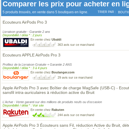
Comparer les prix pour acheter en li
5 produits trouvés, en vente dans 5 boutiques en ligne.
TRIER PAR :
BOUTI
Ecouteurs AirPods Pro 3
Livraison gratuite - Garantie 2 ans
Disponibilité / délai * : 2 jours
En vente chez
Ubaldi
363 avis sur ce marchand
Ecouteurs APPLE AirPods Pro 3
Profitez de la Livraison Gratuite + Garantie 2 ANS
Disponibilité / délai * : 3 à 4 jours
En vente chez
Boulanger.com
29 avis sur ce marchand
Apple AirPods Pro 3 avec Boîtier de charge MagSafe (USB-C) - Ecou
sansfil intra-auriculaires à réduction active du Bruit
L'Achat - Vente garanti sur des millions de produits neufs ou d'occasion
Disponibilité / délai * : Voir site
En vente chez
Rakuten
244 avis sur ce marchand
Apple AirPods Pro 3 Écouteurs sans Fil, réduction Active du Bruit, dét