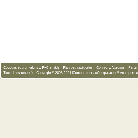
Coupons et promotions
::
FAQ et aide
::
Plan des catégories
::
Contact
::
A propos
::
Parten
Tous droits réservés. Copyright © 2003-2021 iComparateur / eComparateur® vous perme