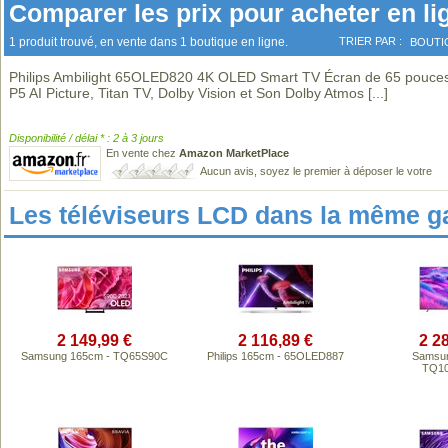
Comparer les prix pour acheter en li
1 produit trouvé, en vente dans 1 boutique en ligne.
TRIER PAR :
BOUTI
Philips Ambilight 65OLED820 4K OLED Smart TV Écran de 65 pouce
P5 AI Picture, Titan TV, Dolby Vision et Son Dolby Atmos
[...]
Disponibilité / délai * : 2 à 3 jours
En vente chez
Amazon MarketPlace
Aucun avis, soyez le premier à déposer le votre
Les téléviseurs LCD dans la même 
2 149,99 €
2 116,89 €
2 2
Samsung 165cm - TQ65S90C
Philips 165cm - 65OLED887
Samsun
TQ1