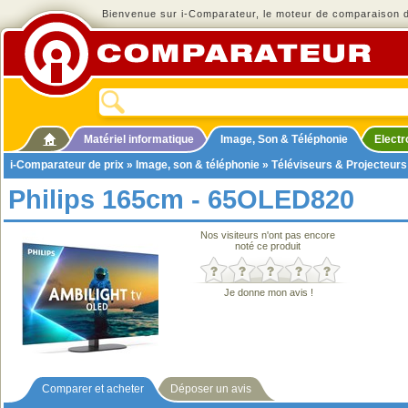
Bienvenue sur i-Comparateur, le moteur de comparaison de
Matériel informatique
Image, Son & Téléphonie
Elect
i-Comparateur de prix
»
Image, son & téléphonie
»
Téléviseurs & Projecteurs
Philips 165cm - 65OLED820
Nos visiteurs n'ont pas encore
noté ce produit
Je donne mon avis !
Comparer et acheter
Déposer un avis