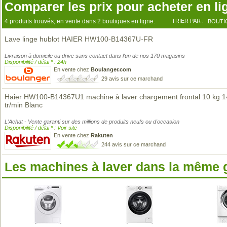
Comparer les prix pour acheter en li
4 produits trouvés, en vente dans 2 boutiques en ligne.
TRIER PAR :
BOUTI
Lave linge hublot HAIER HW100-B14367U-FR
Livraison à domicile ou drive sans contact dans l'un de nos 170 magasins
Disponibilité / délai * : 24h
En vente chez
Boulanger.com
29 avis sur ce marchand
Haier HW100-B14367U1 machine à laver chargement frontal 10 kg 
tr/min Blanc
L'Achat - Vente garanti sur des millions de produits neufs ou d'occasion
Disponibilité / délai * : Voir site
En vente chez
Rakuten
244 avis sur ce marchand
Les machines à laver dans la même