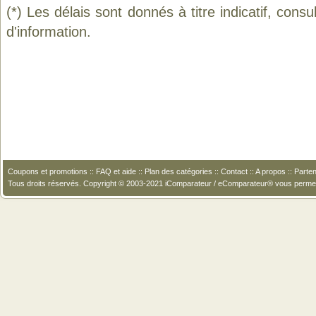
(*) Les délais sont donnés à titre indicatif, cons
d'information.
Coupons et promotions
::
FAQ et aide
::
Plan des catégories
::
Contact
::
A propos
::
Parten
Tous droits réservés. Copyright © 2003-2021 iComparateur / eComparateur® vous perme