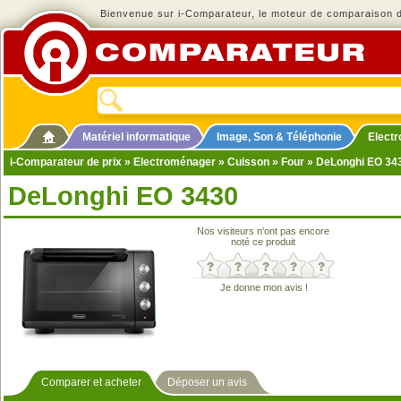
Bienvenue sur i-Comparateur, le moteur de comparaison de
Matériel informatique
Image, Son & Téléphonie
Elect
i-Comparateur de prix
»
Electroménager
»
Cuisson
»
Four
» DeLonghi EO 34
DeLonghi EO 3430
Nos visiteurs n'ont pas encore
noté ce produit
Je donne mon avis !
Comparer et acheter
Déposer un avis