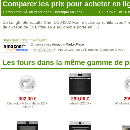
Comparer les prix pour acheter en li
1 produit trouvé, en vente dans 1 boutique en ligne.
TRIER PAR :
BOUTI
De'Longhi Sfornatutto Chef EO34302 Four électrique ventilé avec 4 
de cuisson de 34 l, friteuse à air, double porte en
[...]
Disponibilité / délai * : 4 à 5 jours
En vente chez
Amazon MarketPlace
Aucun avis, soyez le premier à déposer le votre
Les fours dans la même gamme de p
302,30 €
299,00 €
29
Electrolux Arthur Martin EOF
Indesit IO275PX
Whirlpool
3H50BX