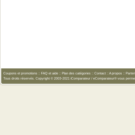
Coupons et promotions
::
FAQ et aide
::
Plan des catégories
::
Contact
::
A propos
::
Parten
Tous droits réservés. Copyright © 2003-2021 iComparateur / eComparateur® vous perme