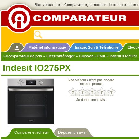
Bienvenue sur i-Comparateur, le moteur de comparaison de
Matériel informatique
Image, Son & Téléphonie
Elect
i-Comparateur de prix
»
Electroménager
»
Cuisson
»
Four
» Indesit IO275PX
Indesit IO275PX
Nos visiteurs n'ont pas encore
noté ce produit
Je donne mon avis !
Comparer et acheter
Déposer un avis