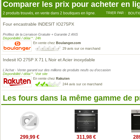
Comparer les prix pour acheter en li
2 produits trouvés, en vente dans 2 boutiques en ligne.
TRIER PAR :
BOUTI
Four encastrable INDESIT IO275PX
Profitez de la Livraison Gratuite + Garantie 2 ANS
Disponibilité / délai * : 24h
En vente chez
Boulanger.com
29 avis sur ce marchand
Indesit IO 275P X 71 L Noir et Acier inoxydable
L'Achat - Vente garanti sur des millions de produits neufs ou d'occasion
Disponibilité / délai * : Voir site
En vente chez
Rakuten
244 avis sur ce marchand
Les fours dans la même gamme de p
299,99 €
311,98 €
28