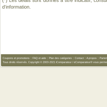
(*) Les délais sont donnés à titre indicatif, cons
d'information.
Coupons et promotions
::
FAQ et aide
::
Plan des catégories
::
Contact
::
A propos
::
Parten
Tous droits réservés. Copyright © 2003-2021 iComparateur / eComparateur® vous perme