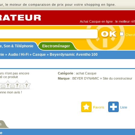
r, le moteur de comparaison de prix pour votre shopping en ligne.
Achat Casque en ligne : le meilleur ré
Cherch
e, Son & Téléphonie
Electroménager
nie
»
Audio / Hi-Fi
»
Casque
» Beyerdynamic Aventho 100
urs n'ont pas encore
Catégorie
:
achat Casque
té ce produit
Marque
:
BEYER DYNAMIC
»
Site du constructeur
onne mon avis !
Favoris
Liste
s
ne