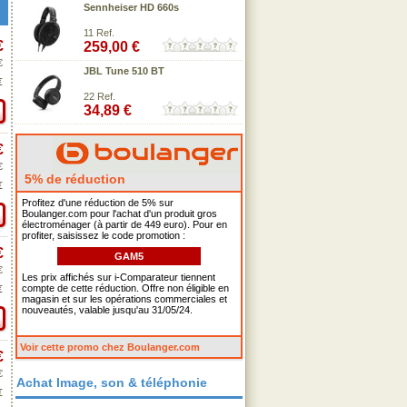
Sennheiser HD 660s
11 Ref.
€
259,00 €
€
JBL Tune 510 BT
€
22 Ref.
34,89 €
€
€
5% de réduction
€
Profitez d'une réduction de 5% sur
Boulanger.com pour l'achat d'un produit gros
électroménager (à partir de 449 euro). Pour en
profiter, saisissez le code promotion :
€
GAM5
€
Les prix affichés sur i-Comparateur tiennent
compte de cette réduction. Offre non éligible en
€
magasin et sur les opérations commerciales et
nouveautés, valable jusqu'au 31/05/24.
Voir cette promo chez Boulanger.com
€
€
Achat Image, son & téléphonie
€