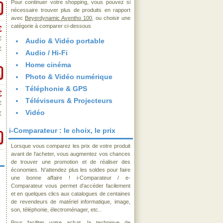
Pour continuer votre shopping, vous pouvez si
nécessaire trouver plus de produits en rapport
avec
Beyerdynamic Aventho 100
, ou choisir une
catégorie à comparer ci-dessous
€
€
Audio & Vidéo portable
€
Audio / Hi-Fi
Home cinéma
Photo & Vidéo numérique
Téléphonie & GPS
€
Téléviseurs & Projecteurs
€
Vidéo
€
i-Comparateur : le choix, le prix
Lorsque vous comparez les prix de votre produit
avant de l'acheter, vous augmentez vos chances
de trouver une promotion et de réaliser des
économies. N'attendez plus les soldes pour faire
une bonne affaire ! i-Comparateur / e-
Comparateur vous permet d'accéder facilement
et en quelques clics aux catalogues de centaines
de revendeurs de matériel informatique, image,
son, téléphonie, électroménager, etc..
Pour faciliter votre achat, la technique de