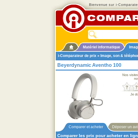
Bienvenue sur i-Comparateu
Matériel informatique
Imag
i-Comparateur de prix
»
Image, son & télépho
Beyerdynamic Aventho 100
Nos visite
no
Je d
Comparer et acheter
Déposer un avi
Comparer les prix pour acheter en lig