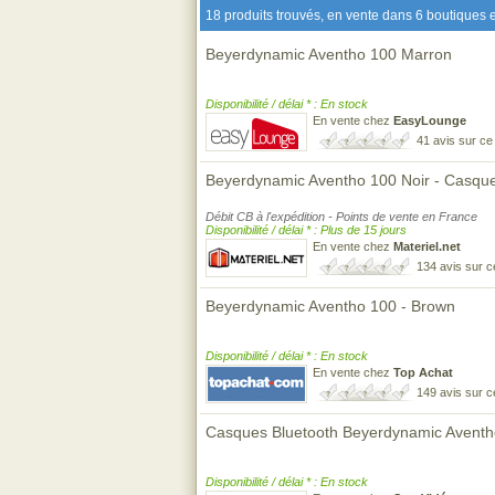
18 produits trouvés, en vente dans 6 boutiques e
Beyerdynamic Aventho 100 Marron
Disponibilité / délai * : En stock
En vente chez
EasyLounge
41 avis sur c
Beyerdynamic Aventho 100 Noir - Casqu
Débit CB à l'expédition - Points de vente en France
Disponibilité / délai * : Plus de 15 jours
En vente chez
Materiel.net
134 avis sur 
Beyerdynamic Aventho 100 - Brown
Disponibilité / délai * : En stock
En vente chez
Top Achat
149 avis sur 
Casques Bluetooth Beyerdynamic Avent
Disponibilité / délai * : En stock