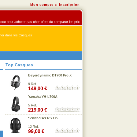
Mon compte
::
Inscription
flexe pour acheter pas cher, c'est de comparer les prix !
er dans les Casques
Top Casques
Beyerdynamic DT700 Pro X
9 Ref.
149,00 €
Yamaha YH-L700A
5 Ref.
219,00 €
Sennheiser RS 175
12 Ref.
99,00 €