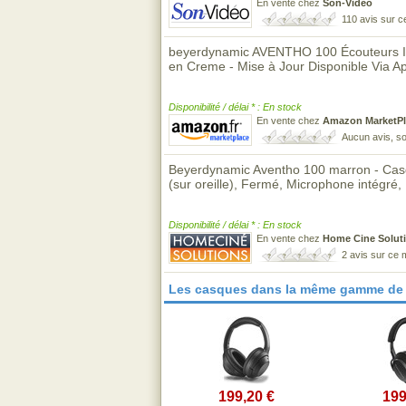
En vente chez
Son-Vidéo
110 avis sur 
beyerdynamic AVENTHO 100 Écouteurs Int
en Creme - Mise à Jour Disponible Via Ap
Disponibilité / délai * : En stock
En vente chez
Amazon MarketPl
Aucun avis, so
Beyerdynamic Aventho 100 marron - Casqu
(sur oreille), Fermé, Microphone intégré
Disponibilité / délai * : En stock
En vente chez
Home Cine Solut
2 avis sur ce
Les casques dans la même gamme de 
199,20 €
199