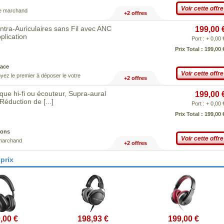
Voir cette offre
ce marchand
+2 offres
ra-Auriculaires sans Fil avec ANC
199,00 
plication
Port : + 0,00 
Prix Total : 199,00 
ace
Voir cette offre
yez le premier à déposer le votre
+2 offres
e hi-fi ou écouteur, Supra-aural
199,00 
, Réduction de
[...]
Port : + 0,00 
Prix Total : 199,00 
ions
Voir cette offre
 marchand
+2 offres
prix
,00 €
198,93 €
199,00 €