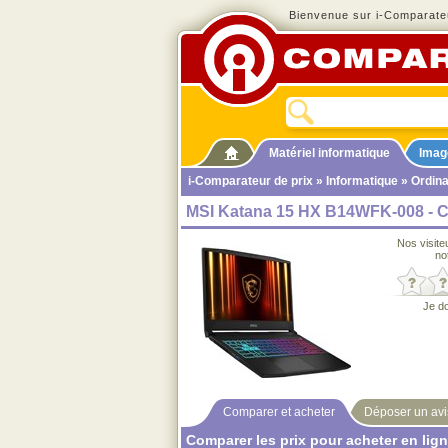
Bienvenue sur i-Comparateu
Matériel informatique
Imag
i-Comparateur de prix
»
Informatique
»
Ordina
MSI Katana 15 HX B14WFK-008 - C
Nos visite
no
Je d
Comparer et acheter
Déposer un avi
Comparer les prix pour acheter en lig