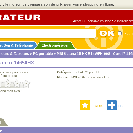
r, le moteur de comparaison de prix pour votre shopping en ligne.
Achat PC portable en ligne : le meilleur ré
Cherch
e, Son & Téléphonie
Electroménager
teurs & Tablettes
»
PC portable
» MSI Katana 15 HX B14WFK-008 - Core i7 14
ore i7 14650HX
urs n'ont pas encore
Catégorie
:
achat PC portable
té ce produit
Marque
:
MSI
»
Site du constructeur
onne mon avis !
Favoris
Liste
s
ne