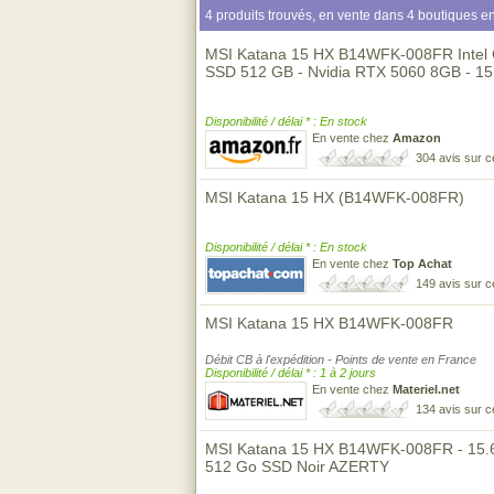
4 produits trouvés, en vente dans 4 boutiques en
MSI Katana 15 HX B14WFK-008FR Intel 
SSD 512 GB - Nvidia RTX 5060 8GB - 1
Disponibilité / délai * : En stock
En vente chez
Amazon
304 avis sur 
MSI Katana 15 HX (B14WFK-008FR)
Disponibilité / délai * : En stock
En vente chez
Top Achat
149 avis sur 
MSI Katana 15 HX B14WFK-008FR
Débit CB à l'expédition - Points de vente en France
Disponibilité / délai * : 1 à 2 jours
En vente chez
Materiel.net
134 avis sur 
MSI Katana 15 HX B14WFK-008FR - 15.6
512 Go SSD Noir AZERTY