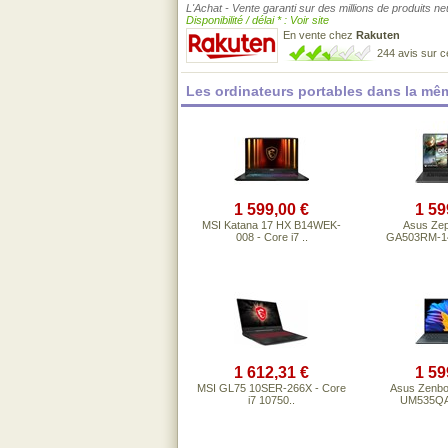
L'Achat - Vente garanti sur des millions de produits n
Disponibilité / délai * : Voir site
En vente chez
Rakuten
244 avis sur 
Les ordinateurs portables dans la m
1 599,00 €
1 59
MSI Katana 17 HX B14WEK-
Asus Ze
008 - Core i7 ..
GA503RM-14
1 612,31 €
1 59
MSI GL75 10SER-266X - Core
Asus Zenb
i7 10750..
UM535QA