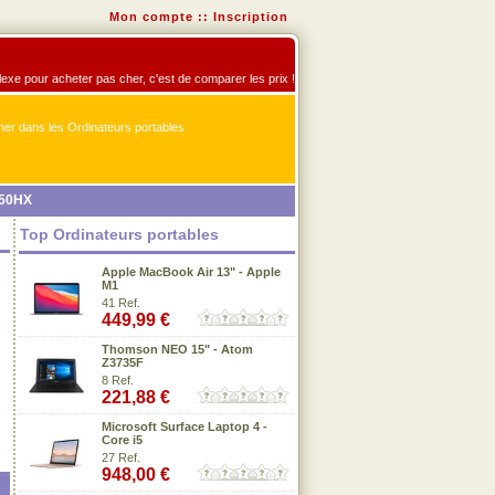
Mon compte
::
Inscription
flexe pour acheter pas cher, c'est de comparer les prix !
er dans les Ordinateurs portables
650HX
Top Ordinateurs portables
Apple MacBook Air 13" - Apple
M1
41 Ref.
449,99 €
Thomson NEO 15" - Atom
Z3735F
8 Ref.
221,88 €
Microsoft Surface Laptop 4 -
Core i5
27 Ref.
948,00 €