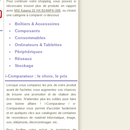
€
Pour continuer votre shopping, vous pouvez si
nécessaire trouver plus de produits en rapport
avec
MSI Katana 15 HX B14WFK-008
, ou choisir
une catégorie à comparer ci-dessous
Boîtiers & Accessoires
Composants
Consommables
Ordinateurs & Tablettes
Périphériques
Réseaux
Stockage
i-Comparateur : le choix, le prix
Lorsque vous comparez les prix de votre produit
avant de l'acheter, vous augmentez vos chances
de trouver une promotion et de réaliser des
économies. N'attendez plus les soldes pour faire
une bonne affaire ! i-Comparateur / e-
Comparateur vous permet d'accéder facilement
et en quelques clics aux catalogues de centaines
de revendeurs de matériel informatique, image,
son, téléphonie, électroménager, etc..
Pour faciliter votre achat, la technique de