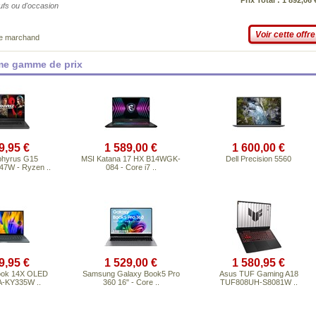
Prix Total : 1 892,06 
eufs ou d'occasion
Voir cette offre
ce marchand
ême gamme de prix
9,95 €
1 589,00 €
1 600,00 €
phyrus G15
MSI Katana 17 HX B14WGK-
Dell Precision 5560
7W - Ryzen ..
084 - Core i7 ..
9,95 €
1 529,00 €
1 580,95 €
ook 14X OLED
Samsung Galaxy Book5 Pro
Asus TUF Gaming A18
-KY335W ..
360 16" - Core ..
TUF808UH-S8081W ..