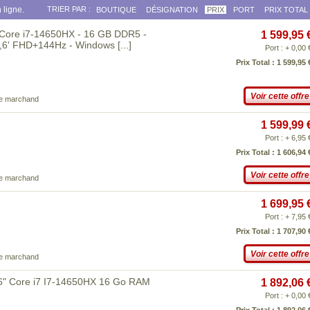
 ligne.
TRIER PAR :
BOUTIQUE
DÉSIGNATION
PRIX
PORT
PRIX TOTAL
Core i7-14650HX - 16 GB DDR5 -
1 599,95 
5,6' FHD+144Hz - Windows
[...]
Port : + 0,00 
Prix Total : 1 599,95 
Voir cette offre
ce marchand
1 599,99 
Port : + 6,95 
Prix Total : 1 606,94 
Voir cette offre
ce marchand
1 699,95 
Port : + 7,95 
Prix Total : 1 707,90 
Voir cette offre
ce marchand
" Core i7 I7-14650HX 16 Go RAM
1 892,06 
Port : + 0,00 