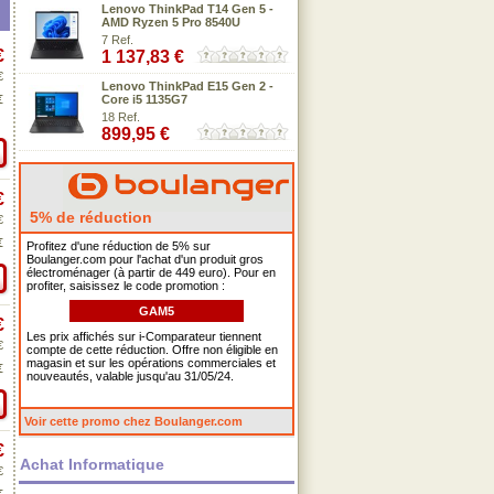
Lenovo ThinkPad T14 Gen 5 -
AMD Ryzen 5 Pro 8540U
7 Ref.
€
1 137,83 €
€
Lenovo ThinkPad E15 Gen 2 -
€
Core i5 1135G7
18 Ref.
899,95 €
€
5% de réduction
€
€
Profitez d'une réduction de 5% sur
Boulanger.com pour l'achat d'un produit gros
électroménager (à partir de 449 euro). Pour en
profiter, saisissez le code promotion :
GAM5
€
Les prix affichés sur i-Comparateur tiennent
€
compte de cette réduction. Offre non éligible en
magasin et sur les opérations commerciales et
€
nouveautés, valable jusqu'au 31/05/24.
Voir cette promo chez Boulanger.com
€
Achat Informatique
€