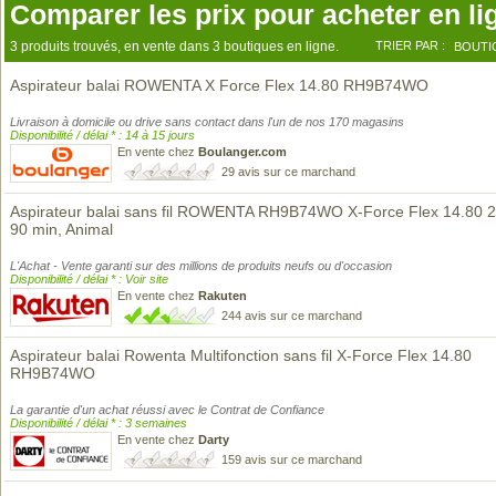
Comparer les prix pour acheter en li
3 produits trouvés, en vente dans 3 boutiques en ligne.
TRIER PAR :
BOUTI
Aspirateur balai ROWENTA X Force Flex 14.80 RH9B74WO
Livraison à domicile ou drive sans contact dans l'un de nos 170 magasins
Disponibilité / délai * : 14 à 15 jours
En vente chez
Boulanger.com
29 avis sur ce marchand
Aspirateur balai sans fil ROWENTA RH9B74WO X-Force Flex 14.80 
90 min, Animal
L'Achat - Vente garanti sur des millions de produits neufs ou d'occasion
Disponibilité / délai * : Voir site
En vente chez
Rakuten
244 avis sur ce marchand
Aspirateur balai Rowenta Multifonction sans fil X-Force Flex 14.80
RH9B74WO
La garantie d'un achat réussi avec le Contrat de Confiance
Disponibilité / délai * : 3 semaines
En vente chez
Darty
159 avis sur ce marchand