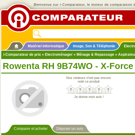
Bienvenue sur i-Comparateur, le moteur de comparaison de
Matériel informatique
Image, Son & Téléphonie
Elect
i-Comparateur de prix
»
Electroménager
»
Ménage & Repassage
»
Aspirateu
Rowenta RH 9B74WO - X-Force 
Nos visiteurs n'ont pas encore
noté ce produit
Je donne mon avis !
Comparer et acheter
Déposer un avis