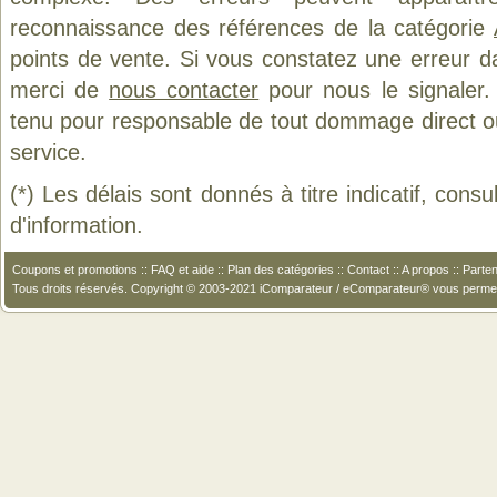
reconnaissance des références de la catégorie
points de vente. Si vous constatez une erreur d
merci de
nous contacter
pour nous le signaler.
tenu pour responsable de tout dommage direct ou in
service.
(*) Les délais sont donnés à titre indicatif, cons
d'information.
Coupons et promotions
::
FAQ et aide
::
Plan des catégories
::
Contact
::
A propos
::
Parten
Tous droits réservés. Copyright © 2003-2021 iComparateur / eComparateur® vous perme