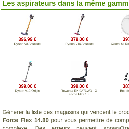
Les aspirateurs dans la même gamme
396,99 €
379,00 €
39
Dyson V8 Absolute
Dyson V10 Absolute
Xiaomi Mi R
399,00 €
399,00 €
38
Dyson V12 Origin
Rowenta RH 9A73WO - X-
Bosch
Force Flex 13..
Générer la liste des magasins qui vendent le pro
Force Flex 14.80
pour vous permettre de compar
complexe. Des erreurs peuvent apparaître