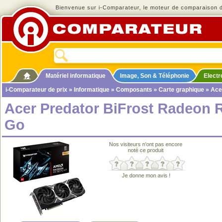
Bienvenue sur i-Comparateur, le moteur de comparaison de
Matériel informatique
Image, Son & Téléphonie
Elect
i-Comparateur de prix
»
Informatique
»
Composants
»
Carte graphique
» Ace
Acer Predator BiFrost Radeon 
Go
Nos visiteurs n'ont pas encore
noté ce produit
Je donne mon avis !