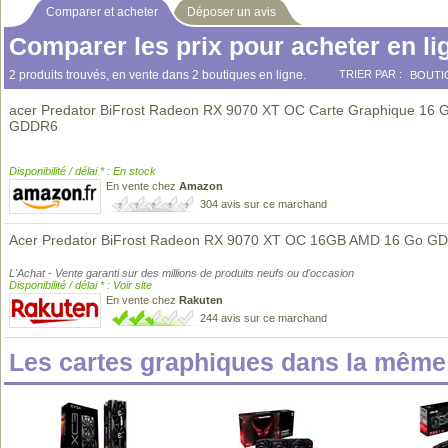
Comparer et acheter
Déposer un avis
Comparer les prix pour acheter en li
2 produits trouvés, en vente dans 2 boutiques en ligne.
TRIER PAR :
BOUTI
acer Predator BiFrost Radeon RX 9070 XT OC Carte Graphique 16 
GDDR6
Disponibilité / délai * : En stock
En vente chez
Amazon
304 avis sur ce marchand
Acer Predator BiFrost Radeon RX 9070 XT OC 16GB AMD 16 Go G
L'Achat - Vente garanti sur des millions de produits neufs ou d'occasion
Disponibilité / délai * : Voir site
En vente chez
Rakuten
244 avis sur ce marchand
Les cartes graphiques dans la mêm