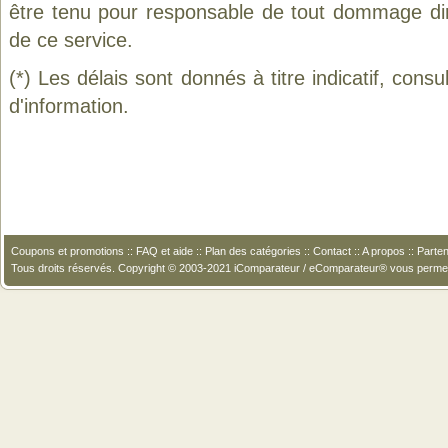
être tenu pour responsable de tout dommage direct
de ce service.
(*) Les délais sont donnés à titre indicatif, cons
d'information.
Coupons et promotions
::
FAQ et aide
::
Plan des catégories
::
Contact
::
A propos
::
Parten
Tous droits réservés. Copyright © 2003-2021 iComparateur / eComparateur® vous perme