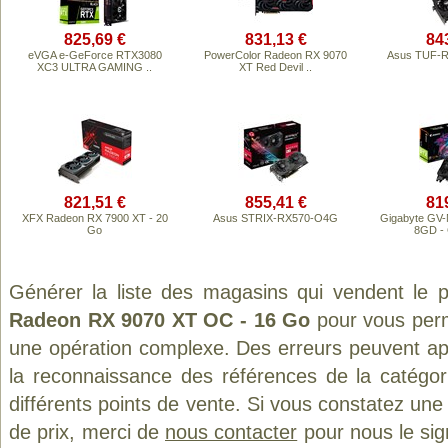
825,69 €
831,13 €
84
eVGA e-GeForce RTX3080
PowerColor Radeon RX 9070
Asus TUF-
XC3 ULTRA GAMING ..
XT Red Devil ..
821,51 €
855,41 €
81
XFX Radeon RX 7900 XT - 20
Asus STRIX-RX570-O4G
Gigabyte GV
Go
8GD - 
Générer la liste des magasins qui vendent le 
Radeon RX 9070 XT OC - 16 Go
pour vous perm
une opération complexe. Des erreurs peuvent app
la reconnaissance des références de la catégo
différents points de vente. Si vous constatez un
de prix, merci de
nous contacter
pour nous le sig