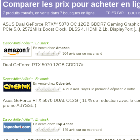
Comparer les prix pour acheter en li
7 produits trouvés, en vente dans 7 boutiques en ligne.
TRIER PAR :
BOUTI
ASUS Dual GeForce RTX™ 5070 OC 12GB GDDR7 Gaming Graphics
PCIe 5.0, 2572MHz Boost Clock, DLSS 4, HDMI 2.1b, DisplayPort
[...]
Disponibilité / délai * : En stock
En vente chez
Amazon
304 avis sur ce marchand
Dual GeForce RTX 5070 12GB GDDR7#
Disponibilité / délai * : En stock
En vente chez
Cybertek
Aucun avis, soyez le premier à déposer le votre
Asus GeForce RTX 5070 DUAL O12G ( 11 % de réduction avec le co
promo ABYSSE )
Disponibilité / délai * : En stock
En vente chez
Top Achat
149 avis sur ce marchand