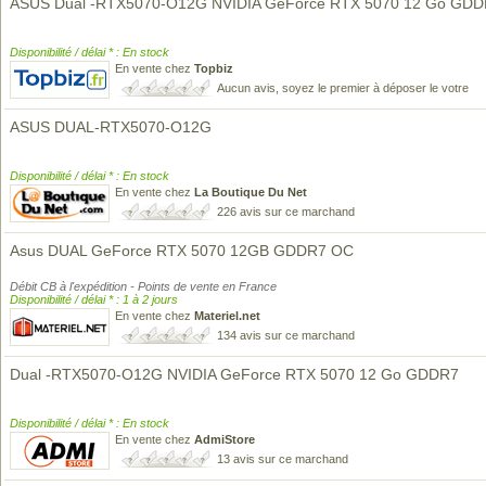
ASUS Dual -RTX5070-O12G NVIDIA GeForce RTX 5070 12 Go GD
Disponibilité / délai * : En stock
En vente chez
Topbiz
Aucun avis, soyez le premier à déposer le votre
ASUS DUAL-RTX5070-O12G
Disponibilité / délai * : En stock
En vente chez
La Boutique Du Net
226 avis sur ce marchand
Asus DUAL GeForce RTX 5070 12GB GDDR7 OC
Débit CB à l'expédition - Points de vente en France
Disponibilité / délai * : 1 à 2 jours
En vente chez
Materiel.net
134 avis sur ce marchand
Dual -RTX5070-O12G NVIDIA GeForce RTX 5070 12 Go GDDR7
Disponibilité / délai * : En stock
En vente chez
AdmiStore
13 avis sur ce marchand