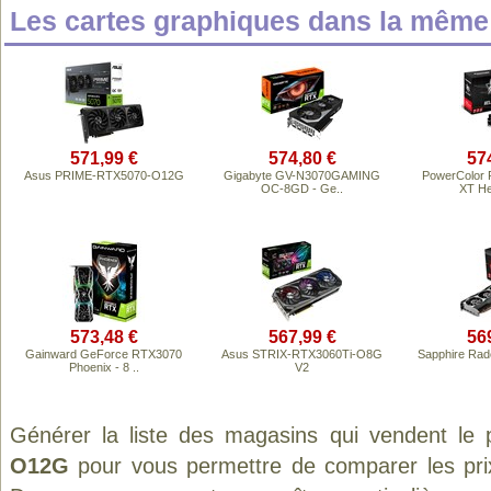
Les cartes graphiques dans la mêm
571,99 €
574,80 €
57
Asus PRIME-RTX5070-O12G
Gigabyte GV-N3070GAMING
PowerColor 
OC-8GD - Ge..
XT He
573,48 €
567,99 €
56
Gainward GeForce RTX3070
Asus STRIX-RTX3060Ti-O8G
Sapphire Rad
Phoenix - 8 ..
V2
Générer la liste des magasins qui vendent le 
O12G
pour vous permettre de comparer les pri