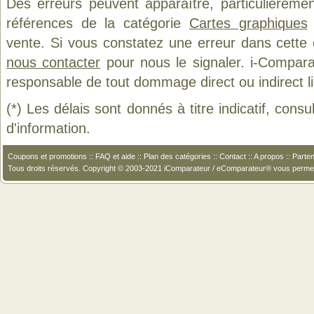
Des erreurs peuvent apparaître, particulièreme
références de la catégorie
Cartes graphiques
vente. Si vous constatez une erreur dans cette
nous contacter
pour nous le signaler. i-Compara
responsable de tout dommage direct ou indirect lié 
(*) Les délais sont donnés à titre indicatif, cons
d'information.
Coupons et promotions
::
FAQ et aide
::
Plan des catégories
::
Contact
::
A propos
::
Parten
Tous droits réservés. Copyright © 2003-2021 iComparateur / eComparateur® vous perme