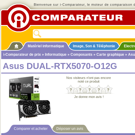
Bienvenue sur i-Comparateur, le moteur de comparaison de
Matériel informatique
Image, Son & Téléphonie
Elect
i-Comparateur de prix
»
Informatique
»
Composants
»
Carte graphique
» Asu
Asus DUAL-RTX5070-O12G
Nos visiteurs n'ont pas encore
noté ce produit
Je donne mon avis !
Comparer et acheter
Déposer un avis