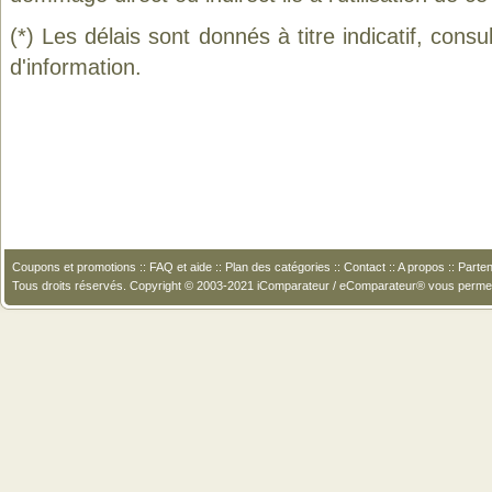
(*) Les délais sont donnés à titre indicatif, cons
d'information.
Coupons et promotions
::
FAQ et aide
::
Plan des catégories
::
Contact
::
A propos
::
Parten
Tous droits réservés. Copyright © 2003-2021 iComparateur / eComparateur® vous perme