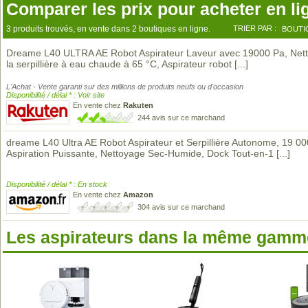
Comparer les prix pour acheter en li
3 produits trouvés, en vente dans 2 boutiques en ligne.
TRIER PAR :
BOUTI
Dreame L40 ULTRA AE Robot Aspirateur Laveur avec 19000 Pa, Net
la serpillière à eau chaude à 65 °C, Aspirateur robot
[...]
L'Achat - Vente garanti sur des millions de produits neufs ou d'occasion
Disponibilité / délai * : Voir site
En vente chez
Rakuten
244 avis sur ce marchand
dreame L40 Ultra AE Robot Aspirateur et Serpillière Autonome, 19 0
Aspiration Puissante, Nettoyage Sec-Humide, Dock Tout-en-1
[...]
Disponibilité / délai * : En stock
En vente chez
Amazon
304 avis sur ce marchand
Les aspirateurs dans la même gamme