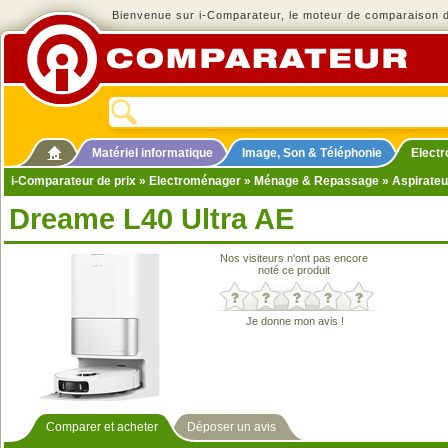
Bienvenue sur i-Comparateur, le moteur de comparaison de
Matériel informatique
Image, Son & Téléphonie
Elect
i-Comparateur de prix
»
Electroménager
»
Ménage & Repassage
»
Aspirateu
Dreame L40 Ultra AE
Nos visiteurs n'ont pas encore
noté ce produit
Je donne mon avis !
Comparer et acheter
Déposer un avis