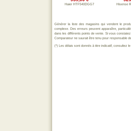
Haier HTF540DGG7
Hisense 
Générer la liste des magasins qui vendent le prod
complexe. Des erreurs peuvent apparaître, particul
dans les différents points de vente. Si vous constat
Comparateur ne saurait être tenu pour responsable de to
(*) Les délais sont donnés à titre indicatif, consultez 