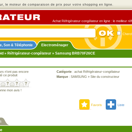
r, le moteur de comparaison de prix pour votre shopping en ligne.
Achat Réfrigérateur-congélateur en ligne : le meilleur ré
Cherch
e, Son & Téléphonie
Electroménager
oid
»
Réfrigérateur-congélateur
» Samsung BRB70F26CE
urs n'ont pas encore
Catégorie
:
achat Réfrigérateur-congélateur
té ce produit
Marque
:
SAMSUNG
»
Site du constructeur
onne mon avis !
Favoris
Liste
s
ne