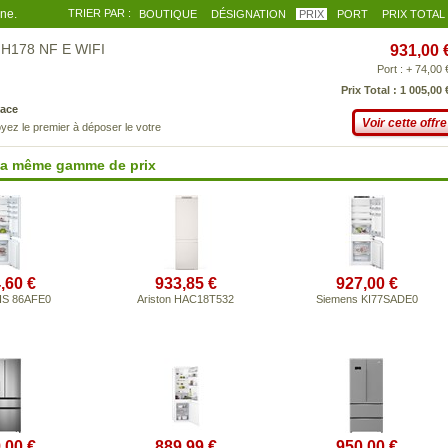
gne.
TRIER PAR :
BOUTIQUE
DÉSIGNATION
PRIX
PORT
PRIX TOTAL
H178 NF E WIFI
931,00 
Port : + 74,00 
Prix Total : 1 005,00 
ace
Voir cette offre
yez le premier à déposer le votre
 la même gamme de prix
,60 €
933,85 €
927,00 €
IS 86AFE0
Ariston HAC18T532
Siemens KI77SADE0
,00 €
889,99 €
950,00 €