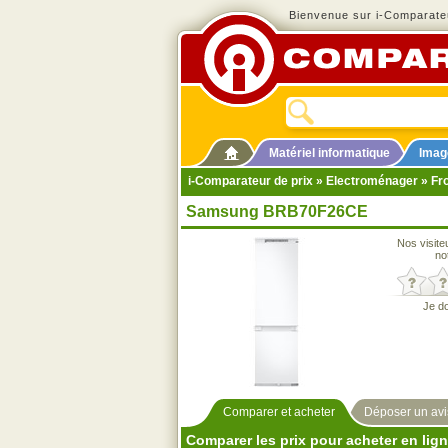
Bienvenue sur i-Comparateu
Matériel informatique
Imag
i-Comparateur de prix
»
Electroménager
»
Fr
Samsung BRB70F26CE
Nos visite
no
Je d
Comparer et acheter
Déposer un avi
Comparer les prix pour acheter en lig