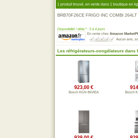
1 produit trouvé, en vente dans 1 boutique en li
BRB70F26CE FRIGO INC COMBI 264LT 
Disponibilité / délai * : 3 à 4 jours
En vente chez
Amazon MarketPl
Aucun avis, so
Les réfrigérateurs-congélateurs dans
923,00 €
914
Bosch KGN 86VIEA
Bosch K
939,00 €
929