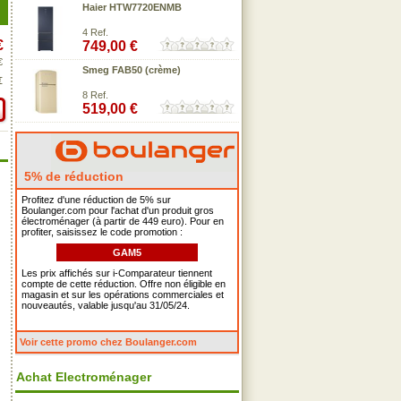
Haier HTW7720ENMB
4 Ref.
€
749,00 €
€
Smeg FAB50 (crème)
€
8 Ref.
519,00 €
5% de réduction
Profitez d'une réduction de 5% sur
Boulanger.com pour l'achat d'un produit gros
électroménager (à partir de 449 euro). Pour en
profiter, saisissez le code promotion :
GAM5
Les prix affichés sur i-Comparateur tiennent
compte de cette réduction. Offre non éligible en
magasin et sur les opérations commerciales et
nouveautés, valable jusqu'au 31/05/24.
Voir cette promo chez Boulanger.com
Achat Electroménager