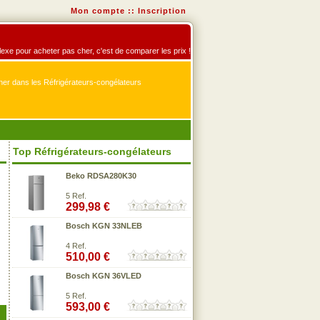
Mon compte
::
Inscription
flexe pour acheter pas cher, c'est de comparer les prix !
er dans les Réfrigérateurs-congélateurs
Top Réfrigérateurs-congélateurs
Beko RDSA280K30
5 Ref.
299,98 €
Bosch KGN 33NLEB
4 Ref.
510,00 €
Bosch KGN 36VLED
5 Ref.
593,00 €