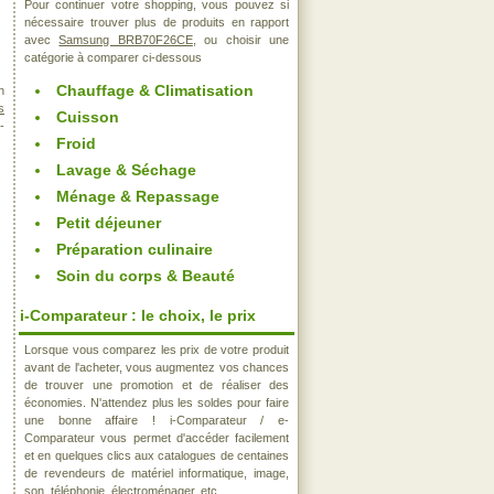
Pour continuer votre shopping, vous pouvez si
nécessaire trouver plus de produits en rapport
avec
Samsung BRB70F26CE
, ou choisir une
catégorie à comparer ci-dessous
Chauffage & Climatisation
n
s
Cuisson
-
Froid
Lavage & Séchage
Ménage & Repassage
Petit déjeuner
Préparation culinaire
Soin du corps & Beauté
i-Comparateur : le choix, le prix
Lorsque vous comparez les prix de votre produit
avant de l'acheter, vous augmentez vos chances
de trouver une promotion et de réaliser des
économies. N'attendez plus les soldes pour faire
une bonne affaire ! i-Comparateur / e-
Comparateur vous permet d'accéder facilement
et en quelques clics aux catalogues de centaines
de revendeurs de matériel informatique, image,
son, téléphonie, électroménager, etc..