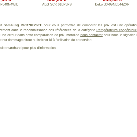
RF540N4WIE
AEG SCK 618F3FS
Beko B3RGNE544ZXP
uit
Samsung BRB70F26CE
pour vous permettre de comparer les prix est une opératio
ièrement dans la reconnaissance des références de la catégorie
Réfrigérateurs-congélateur
ez une erreur dans cette comparaison de prix, merci de
nous contacter
pour nous le signaler. i
ut dommage direct ou indirect lié à l'utilisation de ce service.
le site marchand pour plus d'information.