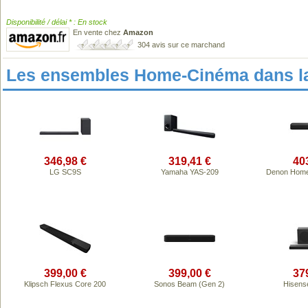
Disponibilité / délai * : En stock
En vente chez
Amazon
304 avis sur ce marchand
Les ensembles Home-Cinéma dans l
346,98 €
319,41 €
40
LG SC9S
Yamaha YAS-209
Denon Home
399,00 €
399,00 €
37
Klipsch Flexus Core 200
Sonos Beam (Gen 2)
Hisens