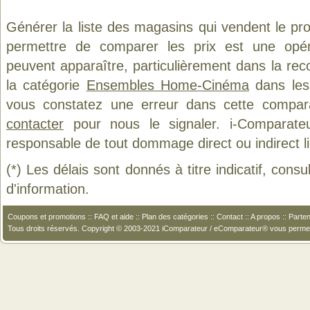
Générer la liste des magasins qui vendent le pr
permettre de comparer les prix est une opér
peuvent apparaître, particulièrement dans la re
la catégorie
Ensembles Home-Cinéma
dans les 
vous constatez une erreur dans cette compar
contacter
pour nous le signaler. i-Comparate
responsable de tout dommage direct ou indirect lié 
(*) Les délais sont donnés à titre indicatif, cons
d'information.
Coupons et promotions
::
FAQ et aide
::
Plan des catégories
::
Contact
::
A propos
::
Parten
Tous droits réservés. Copyright © 2003-2021 iComparateur / eComparateur® vous perme