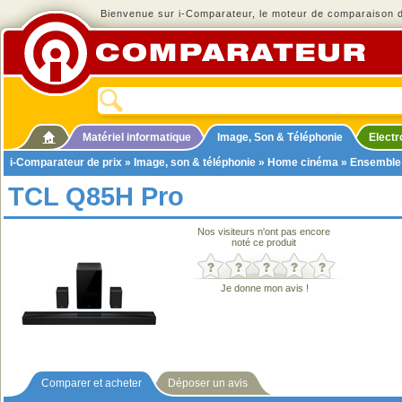
Bienvenue sur i-Comparateur, le moteur de comparaison de
Matériel informatique
Image, Son & Téléphonie
Elect
i-Comparateur de prix
»
Image, son & téléphonie
»
Home cinéma
»
Ensemble
TCL Q85H Pro
Nos visiteurs n'ont pas encore
noté ce produit
Je donne mon avis !
Comparer et acheter
Déposer un avis