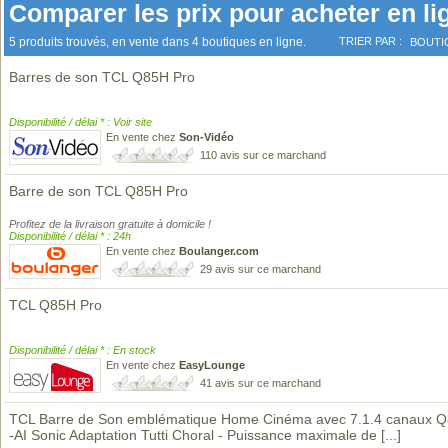
Comparer les prix pour acheter en li
5 produits trouvés, en vente dans 4 boutiques en ligne.
TRIER PAR :
BOUTI
Barres de son TCL Q85H Pro
Disponibilité / délai * : Voir site
En vente chez
Son-Vidéo
110 avis sur ce marchand
Barre de son TCL Q85H Pro
Profitez de la livraison gratuite à domicile !
Disponibilité / délai * : 24h
En vente chez
Boulanger.com
29 avis sur ce marchand
TCL Q85H Pro
Disponibilité / délai * : En stock
En vente chez
EasyLounge
41 avis sur ce marchand
TCL Barre de Son emblématique Home Cinéma avec 7.1.4 canaux 
-AI Sonic Adaptation Tutti Choral - Puissance maximale de
[...]