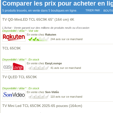
Comparer les prix pour acheter en li
5 produits trouvés, en vente dans 5 boutiques en ligne.
TRIER PAR :
BOUTI
TV QD-MiniLED TCL 65C9K 65" (164 cm) 4K
L'Achat - Vente garanti sur des millions de produits neufs ou d'occasion
Disponibilité / délai * : Voir site
En vente chez
Rakuten
244 avis sur ce marchand
TCL 65C9K
Disponibilité / délai * : En stock
En vente chez
EasyLounge
41 avis sur ce marchand
TV QLED TCL 65C9K
Disponibilité / délai * : En stock
En vente chez
Son-Vidéo
110 avis sur ce marchand
TV Mini Led TCL 65C9K 2025-65 pouces (164cm)