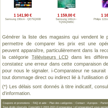
1 141,90 €
1 159,00 €
1 1
Samsung 190cm - QE75Q65B
Samsung 140cm -
Philips 12
TQ55QN85C
Générer la liste des magasins qui vendent le 
permettre de comparer les prix est une opér
peuvent apparaître, particulièrement dans la re
la catégorie
Téléviseurs LCD
dans les différe
constatez une erreur dans cette comparaison de
pour nous le signaler. i-Comparateur ne saurait
tout dommage direct ou indirect lié à l'utilisation 
(*) Les délais sont donnés à titre indicatif, cons
d'information.
Coupons et promotions
::
FAQ et aide
::
Plan des catégories
::
Contact
::
A propos
::
Parten
Tous droits réservés. Copyright © 2003-2021 iComparateur / eComparateur® vous perme