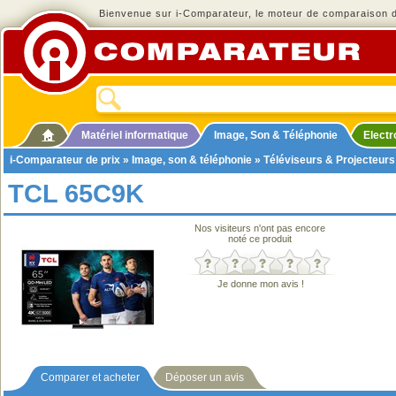
Bienvenue sur i-Comparateur, le moteur de comparaison de
Matériel informatique
Image, Son & Téléphonie
Elect
i-Comparateur de prix
»
Image, son & téléphonie
»
Téléviseurs & Projecteurs
TCL 65C9K
Nos visiteurs n'ont pas encore
noté ce produit
Je donne mon avis !
Comparer et acheter
Déposer un avis