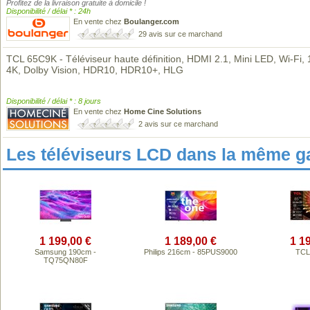
Profitez de la livraison gratuite à domicile !
Disponibilité / délai * : 24h
En vente chez
Boulanger.com
29 avis sur ce marchand
TCL 65C9K - Téléviseur haute définition, HDMI 2.1, Mini LED, Wi-Fi, 
4K, Dolby Vision, HDR10, HDR10+, HLG
Disponibilité / délai * : 8 jours
En vente chez
Home Cine Solutions
2 avis sur ce marchand
Les téléviseurs LCD dans la même 
1 199,00 €
1 189,00 €
1 1
Samsung 190cm -
Philips 216cm - 85PUS9000
TCL
TQ75QN80F